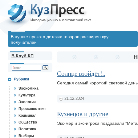
В пункте проката детских товаров расширен круг
получателей
В Клуб КП
Н
Солнце взойдёт!..
Рубрики
Сегодня самый короткий световой день
Экономика
Культура
21.12.2024
Экология
Происшествия
Кузнецов и другие
Криминал
Общество
Экс-мэр и экс-игроки поздравили "Мет
Политика
Выборы