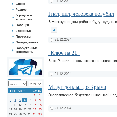
21.12.2024
Спорт
Разное
Гнал, пил, человека погубил
Городское
хозяйство
В Новокузнецком районе будут судить 
Новации
Здоровье
Протесты
21.12.2024
Погода, климат
Вооружённые
"Ключ на 21"
конфликты
Банк России не стал снова повышать к
21.12.2024
Мазут доплыл до Крыма
Пн
Вт
Ср
Чт
Пт
Сб
Вс
Экологическое бедствие нынешней нед
1
2
6
3
4
5
7
8
9
10
11
12
13
14
15
16
21.12.2024
17
18
19
20
21
22
23
24
25
26
27
28
29
30