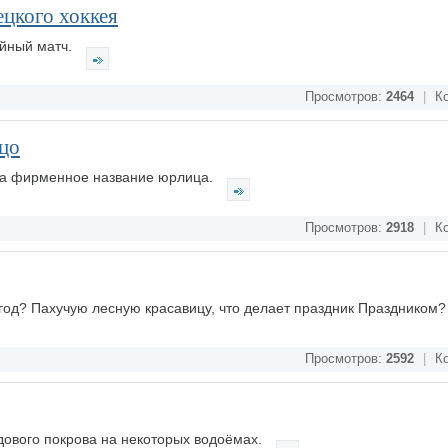
ецкого хоккея
ейный матч.
Просмотров:
2464
|
Ко
ицо
ла фирменное название юрлица.
Просмотров:
2918
|
Ко
 год? Пахучую лесную красавицу, что делает праздник Праздником
Просмотров:
2592
|
Ко
дового покрова на некоторых водоёмах.