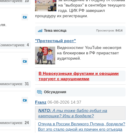
мментариев:
10
на "выборах" в сентябре текущего
года. ЦИК РФ завершил
процедуру их регистрации.
еля.
Тема месяца
Просмотров:
8414
"Протестный рост"
омментариев:
4
Видеохостинг YouTube несмотря
на блокировки в РФ прирастает
аудиторией.
В Новокузнецке фруктами и овощами
торгуют с нарушениями
мментариев:
31
Обсуждения
Franz
06-08-2026 14:37
NATO:
А ты тоже бабло рубил на
картошке? Или в борделе?
мментариев:
24
Откуда в России Великого Путина, бордели?
Вот это стало одной из причин его отъезда