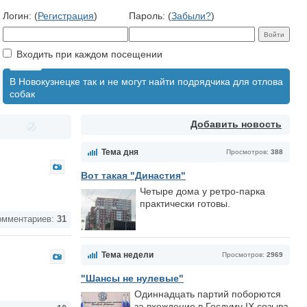
Логин: (
Регистрация
)
Пароль: (
Забыли?
)
Входить при каждом посещении
В Новокузнецке так и не могут найти подрядчика для отлова
собак
Добавить новость
Тема дня
Просмотров:
388
Вот такая "Династия"
Четыре дома у ретро-парка
практически готовы.
мментариев:
31
Тема недели
Просмотров:
2969
"Шансы не нулевые"
Одиннадцать партий поборются
за вхождение в Госдуму IX созыва