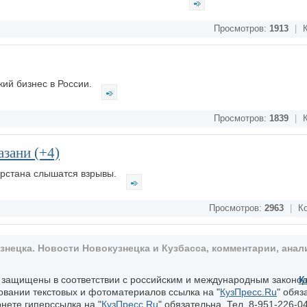
Просмотров:
1913
|
К
ий бизнес в России.
Просмотров:
1839
|
К
зани (+4)
арстана слышатся взрывы.
Просмотров:
2963
|
Ко
ецка. Новости Новокузнецка и Кузбасса, комментарии, анали
, защищены в соответствии с российским и международным законо
К
овании текстовых и фотоматериалов ссылка на "
КузПресс.Ru
" обяз
нете гиперссылка на "
КузПресс.Ru
" обязательна. Тел. 8-951-226-04