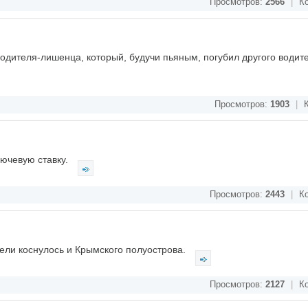
Просмотров:
2566
|
Ко
водителя-лишенца, который, будучи пьяным, погубил другого водит
Просмотров:
1903
|
К
лючевую ставку.
Просмотров:
2443
|
Ко
ели коснулось и Крымского полуострова.
Просмотров:
2127
|
Ко