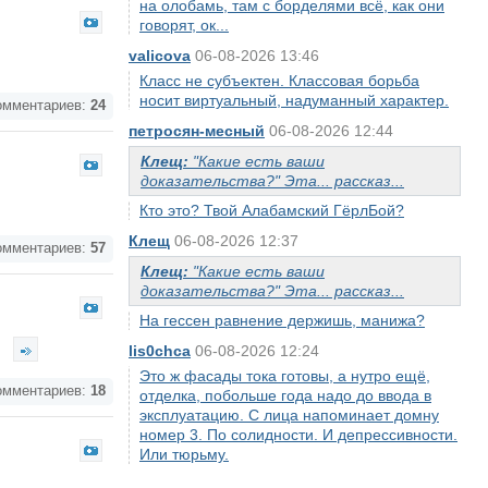
на олобамь, там с борделями всё, как они
говорят, ок...
valicova
06-08-2026 13:46
Класс не субъектен. Классовая борьба
носит виртуальный, надуманный характер.
мментариев:
24
петросян-месный
06-08-2026 12:44
Клещ:
"Какие есть ваши
доказательства?" Эта... рассказ...
Кто это? Твой Алабамский ГёрлБой?
Клещ
06-08-2026 12:37
мментариев:
57
Клещ:
"Какие есть ваши
доказательства?" Эта... рассказ...
На гессен равнение держишь, манижа?
?
lis0chca
06-08-2026 12:24
Это ж фасады тока готовы, а нутро ещё,
мментариев:
18
отделка, побольше года надо до ввода в
эксплуатацию. С лица напоминает домну
номер 3. По солидности. И депрессивности.
Или тюрьму.