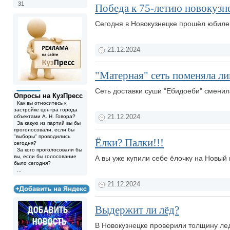
31
Победа к 75-летию новокузн
Сегодня в Новокузнецке прошёл юбил
21.12.2024
"Матерная" сеть поменяла л
Сеть доставки суши "Ебидоеби" смени
Опросы на КузПресс
Как вы относитесь к
застройке центра города
объектами А. Н. Говора?
21.12.2024
За какую из партий вы бы
проголосовали, если бы
"выборы" проводились
Ёлки? Палки!!!
сегодня?
За кого проголосовали бы
вы, если бы голосование
А вы уже купили себе ёлочку на Новый
было сегодня?
...
21.12.2024
Выдержит ли лёд?
В Новокузнецке проверили толщину ле