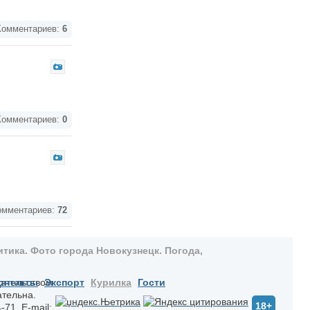
омментариев:
6
омментариев:
0
мментариев:
72
тика. Фото города Новокузнецк. Погода,
дательством
онтакты
Экспорт
Курилка
Гости
ательна.
18+
-71. E-mail: