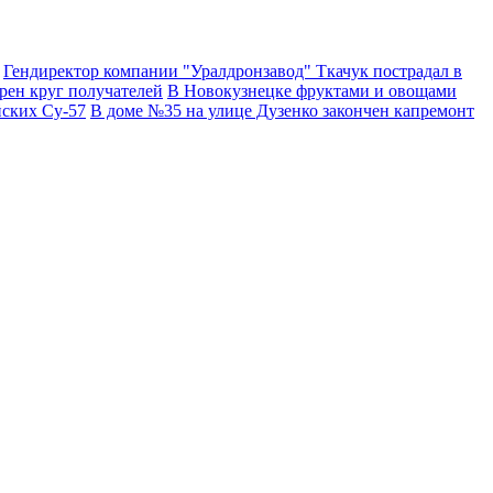
Гендиректор компании "Уралдронзавод" Ткачук пострадал в
рен круг получателей
В Новокузнецке фруктами и овощами
йских Су-57
В доме №35 на улице Дузенко закончен капремонт