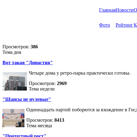
Главная
Новости
О
Фото
Рейтинг
К
Просмотров:
386
Тема дня
Вот такая "Династия"
Четыре дома у ретро-парка практически готовы.
Просмотров:
2969
Тема недели
"Шансы не нулевые"
Одиннадцать партий поборются за вхождение в Госд
Просмотров:
8413
Тема месяца
"Протестный рост"