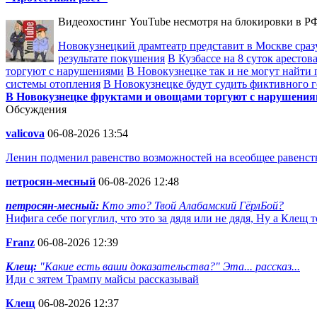
Видеохостинг YouTube несмотря на блокировки в РФ
Новокузнецкий драмтеатр представит в Москве сразу
результате покушения
В Кузбассе на 8 суток аресто
торгуют с нарушениями
В Новокузнецке так и не могут найти 
системы отопления
В Новокузнецке будут судить фиктивного 
В Новокузнецке фруктами и овощами торгуют с нарушени
Обсуждения
valicova
06-08-2026 13:54
Ленин подменил равенство возможностей на всеобщее равенств
петросян-месный
06-08-2026 12:48
петросян-месный:
Кто это? Твой Алабамский ГёрлБой?
Нифига себе погуглил, что это за дядя или не дядя, Ну а Клещ 
Franz
06-08-2026 12:39
Клещ:
"Какие есть ваши доказательства?" Эта... рассказ...
Иди с зятем Трампу майсы рассказывай
Клещ
06-08-2026 12:37