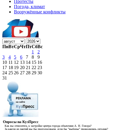
Протесты
Погода, климат
Вооружённые конфликты
Пн
Вт
Ср
Чт
Пт
Сб
Вс
1
2
3
4
5
6
7
8
9
10
11
12
13
14
15
16
17
18
19
20
21
22
23
24
25
26
27
28
29
30
31
Опросы на КузПресс
Как вы относитесь к застройке центра города объектами А. Н. Говора?
За какую из партий вы бы проголосовали, если бы "выборы" проводились сегодня?