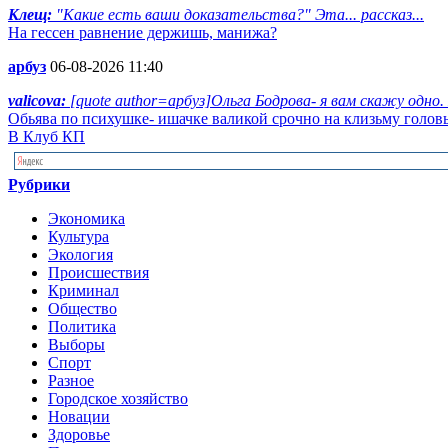
Клещ:
"Какие есть ваши доказательства?" Эта... рассказ...
На гессен равнение держишь, манижа?
арбуз
06-08-2026 11:40
valicova:
[quote author=арбуз]Ольга Бодрова- я вам скажу одно.
Обьява по психушке- ишачке валикой срочно на клизьму голов
В Клуб КП
Рубрики
Экономика
Культура
Экология
Происшествия
Криминал
Общество
Политика
Выборы
Спорт
Разное
Городское хозяйство
Новации
Здоровье