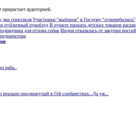
 прирастает аудиторией.
 два спектакля
Участники "выборов" в Госдуму "отжеребились"
ван публичный рукоблуд
В пункте проката детских товаров расши
подрядчика для отлова собак
Индия отказалась от закупки росси
гендиректора
ями
о раба..
то реально продвинутый в Гей сообществах...Да уж...