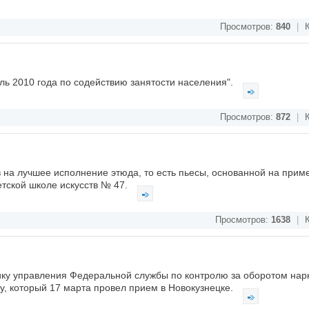
Просмотров:
840
|
К
ль 2010 года по содействию занятости населения".
Просмотров:
872
|
К
 на лучшее исполнение этюда, то есть пьесы, основанной на приме
етской школе искусств № 47.
Просмотров:
1638
|
К
ику управления Федеральной службы по контролю за оборотом нар
, который 17 марта провел прием в Новокузнецке.