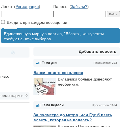
Логин: (
Регистрация
)
Пароль: (
Забыли?
)
Входить при каждом посещении
Единственную мирную партию, "Яблоко", конкуренты
требуют снять с выборов
Добавить новость
Тема дня
Просмотров:
393
Банки нового поколения
пиво.
Вкладчики больше доверяют
необанкам...
омментариев:
0
Тема недели
Просмотров:
1504
За полметра до метро, или Где б взять
м
власть, которая не всласть?
Владимир Путин зачастил в