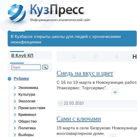
В Кузбассе открыты школы для людей с хроническими
неинфекциями
В Клуб КП
Н
Снедь на вкус и цвет
Рубрики
С 16 по 19 марта в Новокузнецке рабо
Упаксервис. Торгсервис".
Экономика
Культура
Экология
22.03.2010
Происшествия
Криминал
Сами с ключами
Общество
19 марта в селе Безруково Новокузнец
Политика
многоквартирном доме.
Выборы