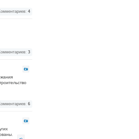
омментариев:
4
омментариев:
3
ржания
троительство
омментариев:
6
угих
рованы.