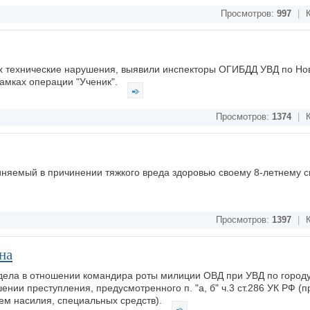
Просмотров:
997
|
К
 технические нарушения, выявили инспекторы ОГИБДД УВД по Нов
рамках операции "Ученик".
Просмотров:
1374
|
К
няемый в причинении тяжкого вреда здоровью своему 8-летнему с
Просмотров:
1397
|
К
на
дела в отношении командира роты милиции ОВД при УВД по город
ении преступления, предусмотренного п. "а, б" ч.3 ст.286 УК РФ 
м насилия, специальных средств).