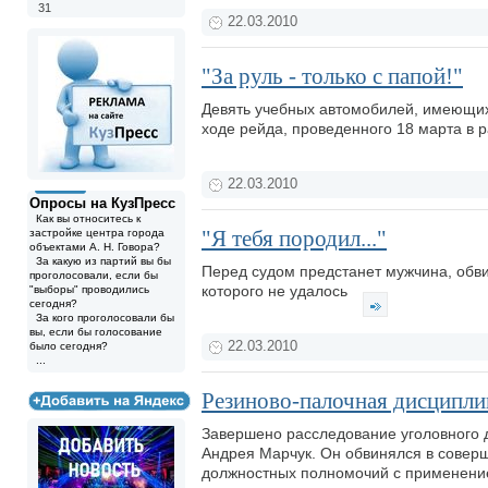
31
22.03.2010
"За руль - только с папой!"
Девять учебных автомобилей, имеющих
ходе рейда, проведенного 18 марта в 
22.03.2010
Опросы на КузПресс
Как вы относитесь к
"Я тебя породил..."
застройке центра города
объектами А. Н. Говора?
За какую из партий вы бы
Перед судом предстанет мужчина, обви
проголосовали, если бы
которого не удалось
"выборы" проводились
сегодня?
За кого проголосовали бы
вы, если бы голосование
22.03.2010
было сегодня?
...
Резиново-палочная дисципли
Завершено расследование уголовного 
Андрея Марчук. Он обвинялся в соверш
должностных полномочий с применение