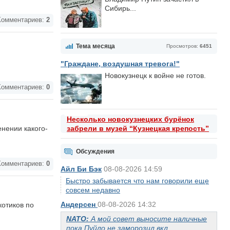
Сибирь...
омментариев:
2
Тема месяца
Просмотров:
6451
"Граждане, воздушная тревога!"
Новокузнецк к войне не готов.
омментариев:
0
Несколько новокузнецких бурёнок
нении какого-
забрели в музей “Кузнецкая крепость”
Обсуждения
омментариев:
0
Айл Би Бэк
08-08-2026 14:59
Быстро забывается что нам говорили еще
совсем недавно
Андерсен
08-08-2026 14:32
котиков по
NATO:
А мой совет выносите наличные
пока Пуйло не заморозил вкл...