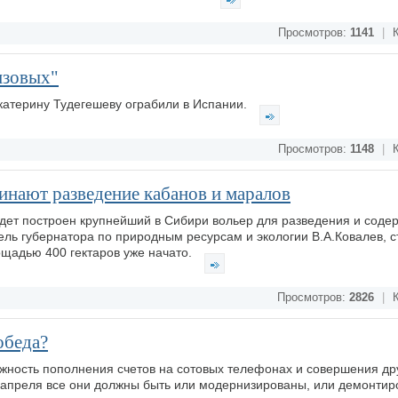
Просмотров:
1141
|
К
изовых"
катерину Тудегешеву ограбили в Испании.
Просмотров:
1148
|
К
инают разведение кабанов и маралов
удет построен крупнейший в Сибири вольер для разведения и соде
ель губернатора по природным ресурсам и экологии В.А.Ковалев, с
ощадью 400 гектаров уже начато.
Просмотров:
2826
|
К
обеда?
жность пополнения счетов на сотовых телефонах и совершения др
1 апреля все они должны быть или модернизированы, или демонти