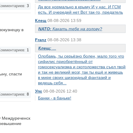
омментариев:
3
Да все нормально в крыму И у нас. И ГСМ
есть. И очередей нет Вот так-то, предатель
Клещ
08-08-2026 13:59
NATO:
Какать тебе на голову?
окузнецку в
Franz
08-08-2026 13:38
Клещ:
...
омментариев:
1
Олобамь, ты серьёзно болен, мало того что
сифилис приобретённый от
гомосексуализма и скотоложества съел твой
и так не великий мозг, так ты ещё и живешь
ыну, спасти
в мире своих шизоидный фантазий и
ведешь себя...
Упс
08-08-2026 12:40
омментариев:
8
Банки - в баньке!
у Междуреченск
(превышение