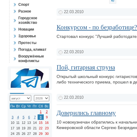
Спорт
Разное
22.03.2010
Городское
хозяйство
Конкурсом - по безработице?
Новации
Здоровье
Стартовал конкурс "Лучший работодате
Протесты
Погода, климат
22.03.2010
Вооружённые
конфликты
Пой, гитарная струна
Открытый школьный конкурс гитаристов
либо технического приема, прошел в д
22.03.2010
Пн
Вт
Ср
Чт
Пт
Сб
Вс
Доверились главному
1
2
3
4
5
6
7
8
9
10 новокузнечан обратились к начальн
10
11
12
13
14
15
16
Кемеровской области Сергею Безрядину
17
18
19
20
21
22
23
24
25
26
27
28
29
30