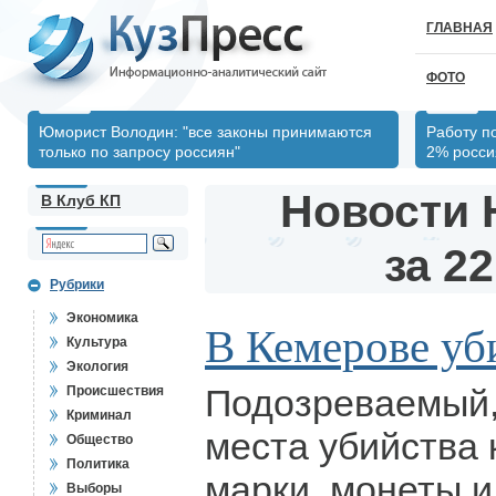
ГЛАВНАЯ
ФОТО
Юморист Володин: "все законы принимаются
Работу п
только по запросу россиян"
2% росси
Новости 
В Клуб КП
за 22
Рубрики
Экономика
В Кемерове уб
Культура
Экология
Подозреваемый,
Происшествия
Криминал
места убийства
Общество
Политика
марки, монеты и
Выборы