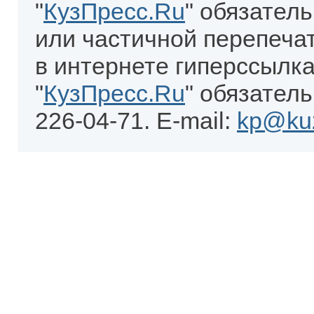
"
КузПресс.Ru
" обязател
или частичной перепеча
в интернете гиперссылка
"
КузПресс.Ru
" обязатель
226-04-71. E-mail:
kp@kuz