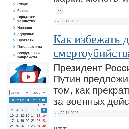
Спорт
Разное
Городское
хозяйство
22.11.2023
Новации
Здоровье
Как избежать 
Протесты
Погода, климат
смертоубийств
Вооружённые
конфликты
Президент Росс
Путин предложи
том, как прекрат
за военных дейс
Пн
Вт
Ср
Чт
Пт
Сб
Вс
1
2
3
4
5
6
7
8
9
22.11.2023
10
11
12
13
14
15
16
17
18
19
20
21
22
23
24
25
26
27
28
29
30