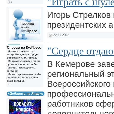
"Играть с шул
31
Игорь Стрелков
президентских 
22.11.2023
"Сердце отдаю
Опросы на КузПресс
Как вы относитесь к
застройке центра города
объектами А. Н. Говора?
В Кемерове зав
За какую из партий вы бы
проголосовали, если бы
"выборы" проводились
региональный э
сегодня?
За кого проголосовали бы
вы, если бы голосование
Всероссийского 
было сегодня?
...
профессиональн
работников сфе
дополнительног