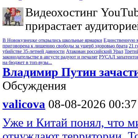
Видеохостинг YouTub
прирастает аудиторие
В Новокузнецке открылись школьные ярмарки
Единственную м
приговорена к лишению свободы за ущерб здоровью брата
21 
убийстве 35-летней давности
Атакован российский Урал
Трети
законодательстве в августе радуют и печалят
РУСАЛ запатенто
на бюджет в топ-вузы...
Владимир Путин зачасти
Обсуждения
valicova
08-08-2026 00:37
Уже и Китай понял, что м
отчуждают территории. То