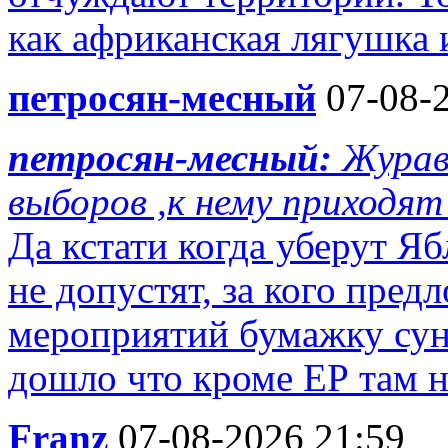
как африканская лягушка 
петросян-месный
07-08-2
петросян-месный:
Журав
выборов ,к нему приходят 
Да кстати когда уберут Яб
не допустят, за кого пре
мероприятий бумажку суну
дошло что кроме ЕР там ни
Franz
07-08-2026 21:59