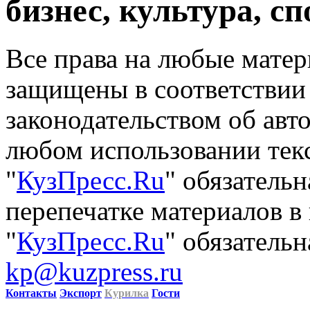
бизнес, культура, сп
Все права на любые матер
защищены в соответствии
законодательством об авт
любом использовании тек
"
КузПресс.Ru
" обязатель
перепечатке материалов в
"
КузПресс.Ru
" обязательн
kp@kuzpress.ru
Контакты
Экспорт
Курилка
Гости