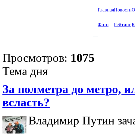
Главная
Новости
О
Фото
Рейтинг
К
Просмотров:
1075
Тема дня
За полметра до метро, ил
всласть?
Владимир Путин зача