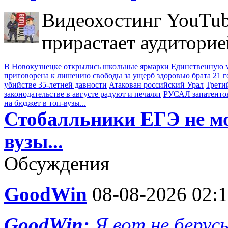
Видеохостинг YouTub
прирастает аудиторие
В Новокузнецке открылись школьные ярмарки
Единственную м
приговорена к лишению свободы за ущерб здоровью брата
21 
убийстве 35-летней давности
Атакован российский Урал
Трети
законодательстве в августе радуют и печалят
РУСАЛ запатенто
на бюджет в топ-вузы...
Стобалльники ЕГЭ не мо
вузы...
Обсуждения
GoodWin
08-08-2026 02:
GoodWin:
Я вот не берус