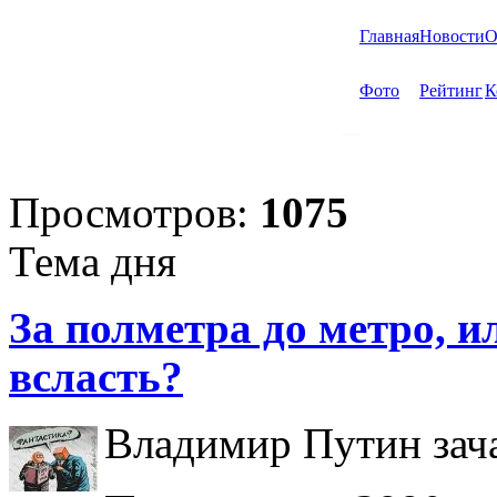
Главная
Новости
О
Фото
Рейтинг
К
Просмотров:
1075
Тема дня
За полметра до метро, ил
всласть?
Владимир Путин зача