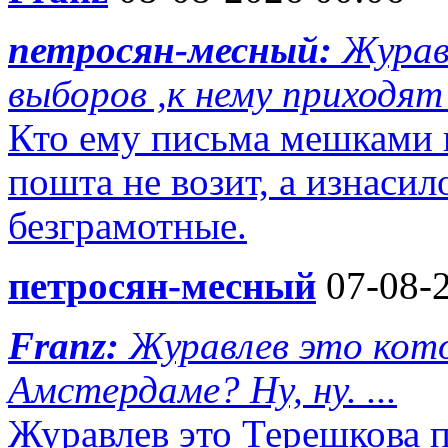
петросян-месный:
Журав
выборов ,к нему приходят 
Кто ему письма мешками п
пошта не возит, а изнаси
безграмотные.
петросян-месный
07-08-2
Franz:
Журавлев это кото
Амстердаме? Ну, ну. ...
Журавлев это Терешкова 