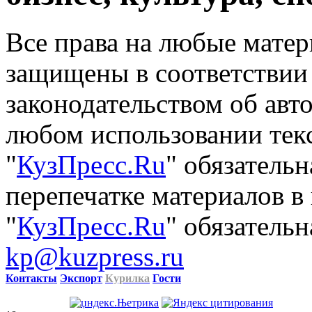
Все права на любые матер
защищены в соответствии
законодательством об авт
любом использовании тек
"
КузПресс.Ru
" обязатель
перепечатке материалов в
"
КузПресс.Ru
" обязательн
kp@kuzpress.ru
Контакты
Экспорт
Курилка
Гости