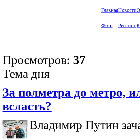
Главная
Новости
О
Фото
Рейтинг
К
Просмотров:
37
Тема дня
За полметра до метро, ил
всласть?
Владимир Путин зача