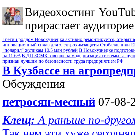
Видеохостинг YouTub
прирастает аудиторие
Третий роддом Новокузнецка активно ремонтируется, открытие
инновационный сплав для электрохимзащиты
Стобалльники ЕГ
"подарил" жуликам 10,5 млн рублей
В Новокузнецке подготови
на 11,6%
В ДЦ ЗСМК завершена модернизация системы загруз
признан лучшим по безопасности труда предприятием РФ
В Кузбассе на агропред
Обсуждения
петросян-месный
07-08-2
Клещ:
А раньше по-друго
Так чем эти хуже сегодн