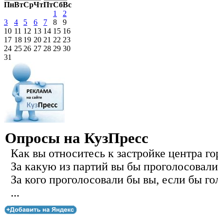
Пн
Вт
Ср
Чт
Пт
Сб
Вс
1
2
3
4
5
6
7
8
9
10
11
12
13
14
15
16
17
18
19
20
21
22
23
24
25
26
27
28
29
30
31
Опросы на КузПресс
Как вы относитесь к застройке центра го
За какую из партий вы бы проголосовали
За кого проголосовали бы вы, если бы го
...