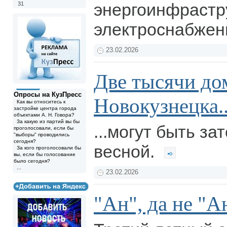
энергоинфрастру
31
электроснабжен
23.02.2026
Две тысячи до
Опросы на КузПресс
Новокузнецка..
Как вы относитесь к
застройке центра города
объектами А. Н. Говора?
За какую из партий вы бы
...могут быть за
проголосовали, если бы
"выборы" проводились
сегодня?
весной.
За кого проголосовали бы
вы, если бы голосование
было сегодня?
...
23.02.2026
"Ан", да не "А