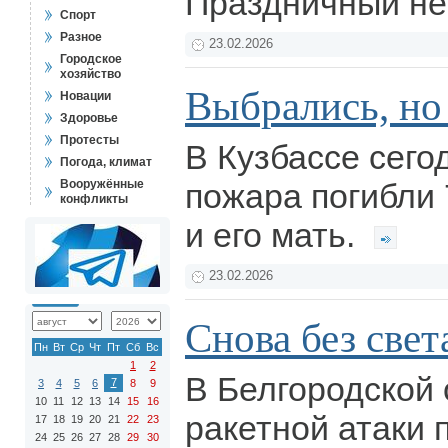
Праздничный не
Спорт
Разное
23.02.2026
Городское
хозяйство
Выбрались, но н
Новации
Здоровье
Протесты
В Кузбассе сего
Погода, климат
Вооружённые
пожара погибли 
конфликты
и его мать.
23.02.2026
Снова без света
Пн
Вт
Ср
Чт
Пт
Сб
Вс
1
2
В Белгородской 
7
3
4
5
6
8
9
10
11
12
13
14
15
16
ракетной атаки
17
18
19
20
21
22
23
24
25
26
27
28
29
30