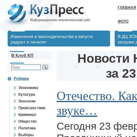
ГЛАВНАЯ
ФОТО
Изменения в законодательстве в августе
В ДЦ ЗСМ
радуют и печалят
загрузки
Новости 
В Клуб КП
за 23
Рубрики
Экономика
Отечество. Как
Культура
Экология
звуке…
Происшествия
Криминал
Общество
Сегодня 23 фев
Политика
Выборы