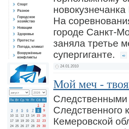
Спорт
новокузнечанка
Разное
Городское
На соревновани
хозяйство
Новации
городе Санкт-М
Здоровье
заняла третье м
Протесты
Погода, климат
супергиганте.
Вооружённые
конфликты
24.01.2010
Мой меч - твоя
Следственными
Пн
Вт
Ср
Чт
Пт
Сб
Вс
1
2
Следственного 
3
4
5
6
7
8
9
10
11
12
13
14
15
16
Кемеровской об
17
18
19
20
21
22
23
24
25
26
27
28
29
30