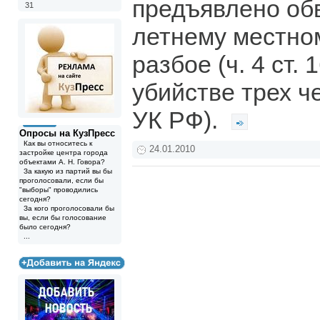
предъявлено об
31
летнему местно
разбое (ч. 4 ст. 
убийстве трех че
УК РФ).
Опросы на КузПресс
Как вы относитесь к
24.01.2010
застройке центра города
объектами А. Н. Говора?
За какую из партий вы бы
проголосовали, если бы
"выборы" проводились
сегодня?
За кого проголосовали бы
вы, если бы голосование
было сегодня?
...