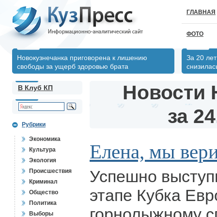
ГЛАВНАЯ
ФОТО
Новокузнечанка приговорена к лишению
За 20 ле
свободы за ущерб здоровью брата
снизилас
Новости 
В Клуб КП
за 24
Рубрики
Экономика
Елена, мы вери
Культура
Экология
Успешно выступ
Происшествия
Криминал
этапе Кубка Евр
Общество
Политика
горнолыжному с
Выборы