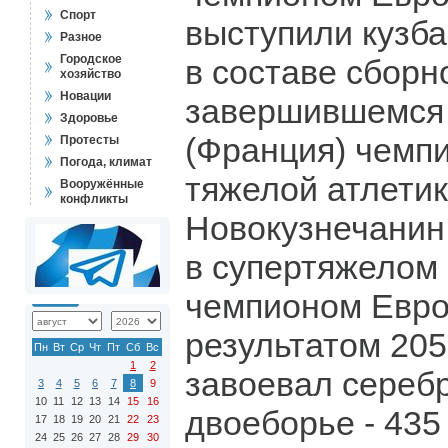
Спорт
выступили кузб
Разное
Городское
в составе сборн
хозяйство
Новации
завершившемся 
Здоровье
(Франция) чемп
Протесты
Погода, климат
тяжелой атлетик
Вооружённые
конфликты
Новокузнечанин
в супертяжелом 
чемпионом Евро
результатом 205 
Пн
Вт
Ср
Чт
Пт
Сб
Вс
1
2
завоевал сереб
3
4
5
6
7
8
9
10
11
12
13
14
15
16
двоеборье - 435 
17
18
19
20
21
22
23
24
25
26
27
28
29
30