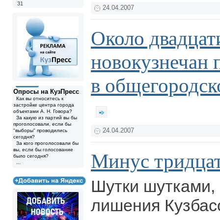
31
24.04.2007
Около двадцат
новокузнечан 
в общегородск
Опросы на КузПресс
Как вы относитесь к
застройке центра города
объектами А. Н. Говора?
За какую из партий вы бы
проголосовали, если бы
24.04.2007
"выборы" проводились
сегодня?
За кого проголосовали бы
вы, если бы голосование
Минус тридцат
было сегодня?
...
Шутки шутками, 
лишения Кузбасс