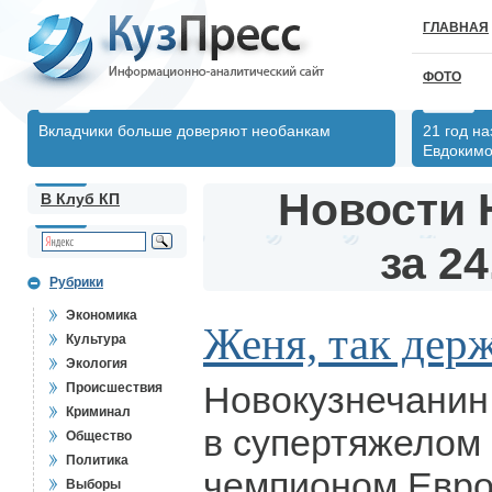
ГЛАВНАЯ
ФОТО
Вкладчики больше доверяют необанкам
21 год н
Евдоким
Новости 
В Клуб КП
за 24
Рубрики
Экономика
Женя, так держ
Культура
Экология
Новокузнечанин
Происшествия
Криминал
в супертяжелом 
Общество
Политика
чемпионом Евро
Выборы