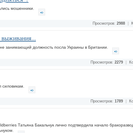
ались мошенники.
Просмотров:
2988
|
К
 выживания...
ныне занимающий должность посла Украины в Британии.
Просмотров:
2279
|
Ко
л силовикам.
Просмотров:
1789
|
Ко
dberries Татьяна Бакальчук лично подтвердила начало бракоразво
ьчуком.