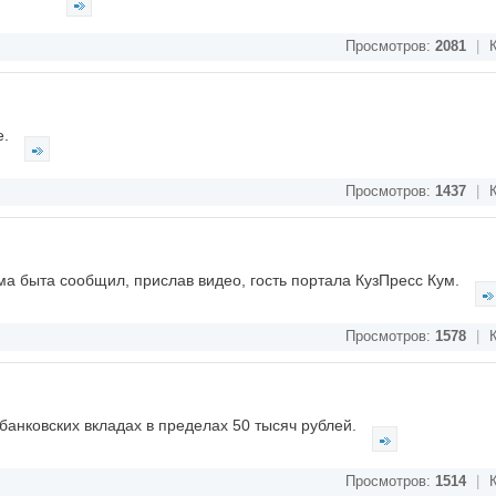
Просмотров:
2081
|
К
е.
Просмотров:
1437
|
К
ма быта сообщил, прислав видео, гость портала КузПресс Кум.
Просмотров:
1578
|
К
банковских вкладах в пределах 50 тысяч рублей.
Просмотров:
1514
|
К