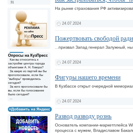
31
На рынке страхования РФ активизиров
24.07.2024
Пожертвовать свободой ради
...призвал Запад генерал Залужный, 
Опросы на КузПресс
Как вы относитесь к
24.07.2024
застройке центра города
объектами А. Н. Говора?
За какую из партий вы бы
проголосовали, если бы
Фигуры нашего времени
"выборы" проводились
сегодня?
В Кузбассе открыт очередной мемориа
За кого проголосовали бы
вы, если бы голосование
было сегодня?
...
24.07.2024
Развод разводу рознь
Основатель компании-маркетплейса Wil
процесса с мужем, Владиславом Бакал