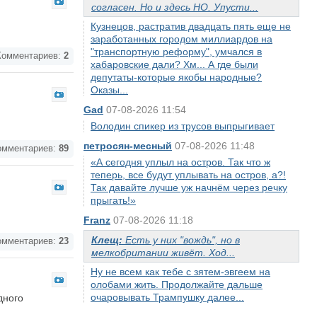
согласен. Но и здесь НО. Упусти...
Кузнецов, растратив двадцать пять еще не
заработанных городом миллиардов на
"транспортную реформу", умчался в
омментариев:
2
хабаровские дали? Хм... А где были
депутаты-которые якобы народные?
Оказы...
Gad
07-08-2026 11:54
Володин спикер из трусов выпрыгивает
петросян-месный
07-08-2026 11:48
мментариев:
89
«А сегодня уплыл на остров. Так что ж
теперь, все будут уплывать на остров, а?!
Так давайте лучше уж начнём через речку
прыгать!»
Franz
07-08-2026 11:18
Клещ:
Есть у них "вождь", но в
мментариев:
23
мелкобритании живёт. Ход...
Ну не всем как тебе с зятем-эвгеем на
олобами жить. Продолжайте дальше
очаровывать Трампушку далее...
дного