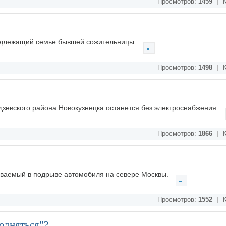
Просмотров:
1459
|
К
надлежащий семье бывшей сожительницы.
Просмотров:
1498
|
К
дзевского района Новокузнецка останется без электроснабжения.
Просмотров:
1866
|
К
еваемый в подрыве автомобиля на севере Москвы.
Просмотров:
1552
|
К
подняться"?