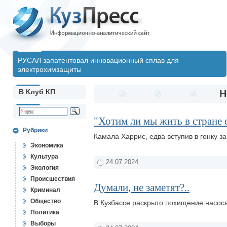
РУСАЛ запатентовал инновационный сплав для
электрохимзащиты
В Клуб КП
Н
"Хотим ли мы жить в стране 
Рубрики
Камала Харрис, едва вступив в гонку 
Экономика
Культура
24.07.2024
Экология
Происшествия
Думали, не заметят?..
Криминал
Общество
В Кузбассе раскрыто похищение насос
Политика
Выборы