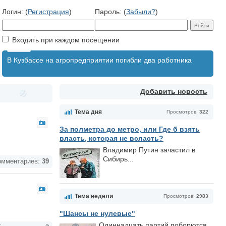
Логин: (
Регистрация
)
Пароль: (
Забыли?
)
Входить при каждом посещении
В Кузбассе на агропредприятии погибли два работника
Добавить новость
Тема дня
Просмотров:
322
За полметра до метро, или Где б взять
власть, которая не всласть?
Владимир Путин зачастил в
Сибирь...
мментариев:
39
Тема недели
Просмотров:
2983
"Шансы не нулевые"
Одиннадцать партий поборются