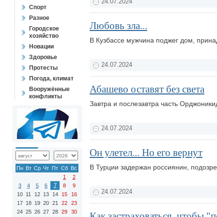
24.07.2024
Спорт
Разное
Любовь зла...
Городское
хозяйство
В Кузбассе мужчина поджег дом, при
Новации
Здоровье
24.07.2024
Протесты
Погода, климат
Абашево оставят без света
Вооружённые
конфликты
Завтра и послезавтра часть Орджоники
24.07.2024
Он улетел... Но его вернут
В Турции задержан россиянин, подозр
Пн
Вт
Ср
Чт
Пт
Сб
Вс
1
2
7
3
4
5
6
8
9
24.07.2024
10
11
12
13
14
15
16
17
18
19
20
21
22
23
24
25
26
27
28
29
30
Как застраховаться, чтобы "