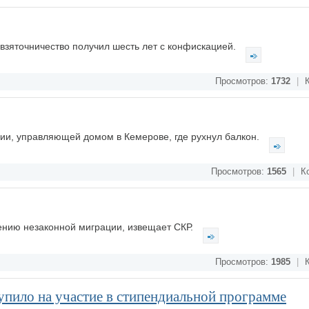
 взяточничество получил шесть лет с конфискацией.
Просмотров:
1732
|
К
нии, управляющей домом в Кемерове, где рухнул балкон.
Просмотров:
1565
|
Ко
ению незаконной миграции, извещает СКР.
Просмотров:
1985
|
К
упило на участие в стипендиальной программе