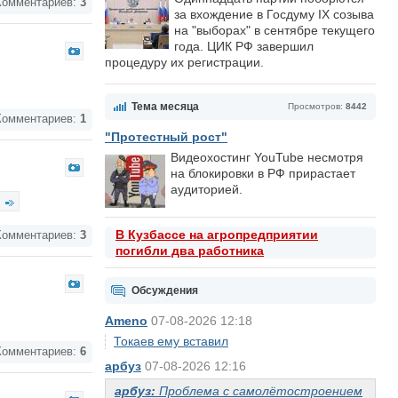
омментариев:
3
за вхождение в Госдуму IX созыва
на "выборах" в сентябре текущего
года. ЦИК РФ завершил
процедуру их регистрации.
Тема месяца
Просмотров:
8442
омментариев:
1
"Протестный рост"
Видеохостинг YouTube несмотря
на блокировки в РФ прирастает
аудиторией.
В Кузбассе на агропредприятии
омментариев:
3
погибли два работника
Обсуждения
Ameno
07-08-2026 12:18
Токаев ему вставил
омментариев:
6
арбуз
07-08-2026 12:16
арбуз:
Проблема с самолётостроением