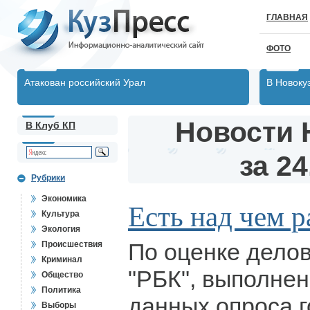
ГЛАВНАЯ
ФОТО
Атакован российский Урал
В Новоку
Новости 
В Клуб КП
за 24
Рубрики
Экономика
Есть над чем р
Культура
Экология
По оценке дело
Происшествия
Криминал
"РБК", выполнен
Общество
Политика
данных опроса г
Выборы