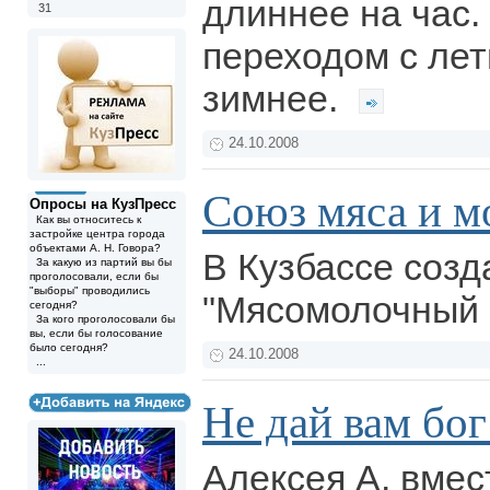
длиннее на час.
31
переходом с лет
зимнее.
24.10.2008
Союз мяса и м
Опросы на КузПресс
Как вы относитесь к
застройке центра города
объектами А. Н. Говора?
В Кузбассе созд
За какую из партий вы бы
проголосовали, если бы
"выборы" проводились
"Мясомолочный 
сегодня?
За кого проголосовали бы
вы, если бы голосование
было сегодня?
24.10.2008
...
Не дай вам бог
Алексея А. вмес