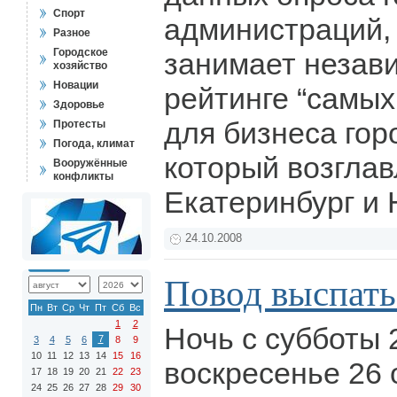
Спорт
администраций,
Разное
Городское
занимает незави
хозяйство
Новации
рейтинге “самы
Здоровье
для бизнеса гор
Протесты
Погода, климат
который возглав
Вооружённые
конфликты
Екатеринбург и
24.10.2008
Повод выспать
Пн
Вт
Ср
Чт
Пт
Сб
Вс
1
2
Ночь с субботы 
7
3
4
5
6
8
9
10
11
12
13
14
15
16
воскресенье 26 
17
18
19
20
21
22
23
24
25
26
27
28
29
30