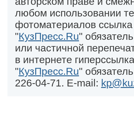
авторском праве и смеж
любом использовании те
фотоматериалов ссылка
"
КузПресс.Ru
" обязател
или частичной перепеча
в интернете гиперссылка
"
КузПресс.Ru
" обязатель
226-04-71. E-mail:
kp@kuz