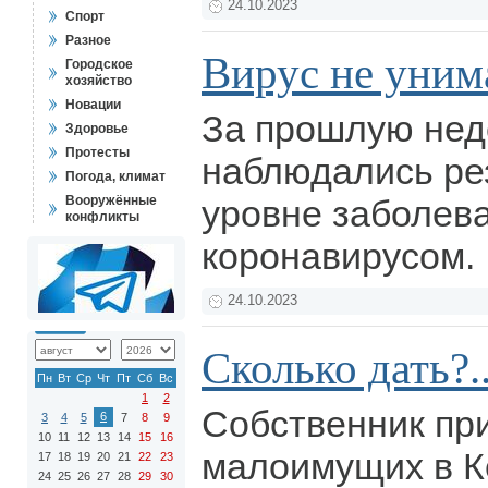
24.10.2023
Спорт
Разное
Вирус не уним
Городское
хозяйство
Новации
За прошлую нед
Здоровье
Протесты
наблюдались рез
Погода, климат
Вооружённые
уровне заболев
конфликты
коронавирусом.
24.10.2023
Сколько дать?.
Пн
Вт
Ср
Чт
Пт
Сб
Вс
1
2
Собственник пр
6
3
4
5
7
8
9
10
11
12
13
14
15
16
малоимущих в К
17
18
19
20
21
22
23
24
25
26
27
28
29
30