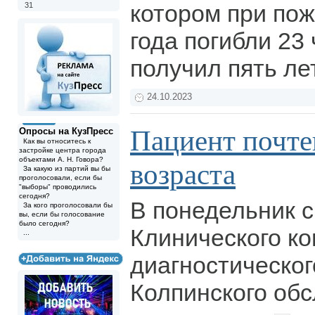
котором при пож
31
года погибли 23
получил пять ле
24.10.2023
Пациент почте
Опросы на КузПресс
Как вы относитесь к
застройке центра города
объектами А. Н. Говора?
возраста
За какую из партий вы бы
проголосовали, если бы
"выборы" проводились
сегодня?
В понедельник 
За кого проголосовали бы
вы, если бы голосование
было сегодня?
Клинического ко
...
диагностическог
Колпинского обс