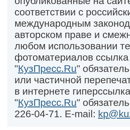
опубликованные на сайт
соответствии с российск
международным законод
авторском праве и смеж
любом использовании те
фотоматериалов ссылка
"
КузПресс.Ru
" обязател
или частичной перепеча
в интернете гиперссылка
"
КузПресс.Ru
" обязатель
226-04-71. E-mail:
kp@kuz