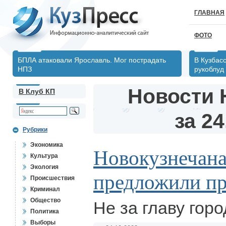
ГЛАВНАЯ
ФОТО
БПЛА атаковали Ярославль. Мог пострадать
В Кузбас
НПЗ
рукоблуд
Новости 
В Клуб КП
за 24
Рубрики
Экономика
Новокузнечан
Культура
Экология
предложили пр
Происшествия
Криминал
Общество
Не за главу горо
Политика
Выборы