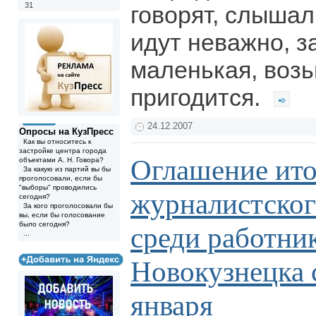
31
говорят, слышали
идут неважно, з
маленькая, возь
пригодится.
24.12.2007
Опросы на КузПресс
Как вы относитесь к
застройке центра города
Оглашение ито
объектами А. Н. Говора?
За какую из партий вы бы
проголосовали, если бы
"выборы" проводились
журналистског
сегодня?
За кого проголосовали бы
вы, если бы голосование
было сегодня?
среди работн
...
Новокузнецка 
января