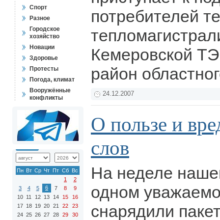
Спорт
потребителей те
Разное
Городское
тепломагистрали
хозяйство
Новации
Кемеровской ТЭ
Здоровье
район областног
Протесты
Погода, климат
Вооружённые
24.12.2007
конфликты
О пользе и вр
слов
На неделе наше
Пн
Вт
Ср
Чт
Пт
Сб
Вс
1
2
одном уважаемо
6
3
4
5
7
8
9
10
11
12
13
14
15
16
снарядили паке
17
18
19
20
21
22
23
24
25
26
27
28
29
30