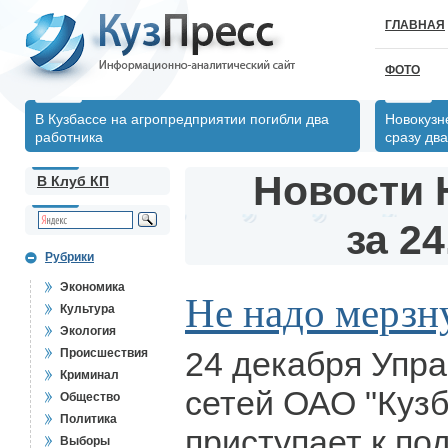
ГЛАВНАЯ
ФОТО
В Кузбассе на агропредприятии погибли два
Новокузн
работника
сразу два
Новости 
В Клуб КП
за 24
Рубрики
Экономика
Не надо мерзн
Культура
Экология
24 декабря Упр
Происшествия
Криминал
сетей ОАО "Кузб
Общество
Политика
приступает к п
Выборы