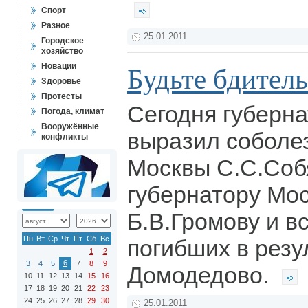
Спорт
Разное
25.01.2011
Городское
хозяйство
Новации
Будьте бдител
Здоровье
Протесты
Сегодня губерна
Погода, климат
Вооружённые
выразил соболе
конфликты
Москвы С.С.Соб
губернатору Мос
Б.В.Громову и 
Пн
Вт
Ср
Чт
Пт
Сб
Вс
погибших в резу
1
2
6
3
4
5
7
8
9
Домодедово.
10
11
12
13
14
15
16
17
18
19
20
21
22
23
24
25
26
27
28
29
30
25.01.2011