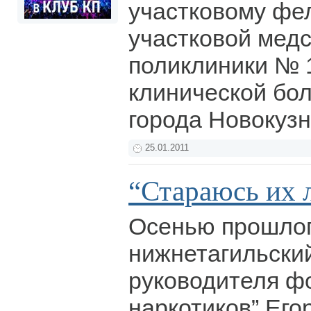
участковому фе
участковой мед
поликлиники № 
клинической бо
города Новокуз
25.01.2011
“Стараюсь их 
Осенью прошлог
нижнетагильский
руководителя фо
наркотиков” Его