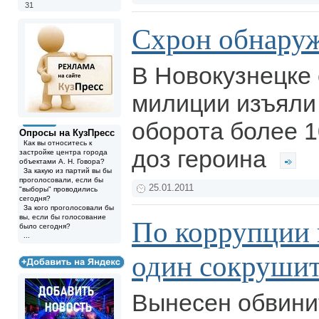
31
Схрон обнаруж
В Новокузнецке
милиции изъяли 
оборота более 1
Опросы на КузПресс
Как вы относитесь к
доз героина
застройке центра города
объектами А. Н. Говора?
За какую из партий вы бы
проголосовали, если бы
25.01.2011
"выборы" проводились
сегодня?
За кого проголосовали бы
вы, если бы голосование
По коррупции 
было сегодня?
...
один сокрушит
Вынесен обвини