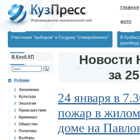
ГЛАВНАЯ
ФОТО
Участники "выборов" в Госдуму "отжеребились"
В Кузбас
рукоблуд
Новости 
В Клуб КП
за 25
Рубрики
Экономика
24 января в 7.
Культура
Экология
пожар в жилом
Происшествия
Криминал
доме на Павлов
Общество
Политика
Выборы