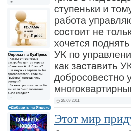
31
ступеньки и том
работа управля
состоит не толь
хочется поднять
УК по управлен
Опросы на КузПресс
Как вы относитесь к
как заставить У
застройке центра города
объектами А. Н. Говора?
За какую из партий вы бы
добросовестно 
проголосовали, если бы
"выборы" проводились
сегодня?
многоквартирны
За кого проголосовали бы
вы, если бы голосование
было сегодня?
...
25.09.2011
Этот мир приду