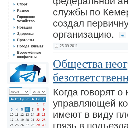
федеральной а
Спорт
службы по Кеме
Разное
Городское
создал первичн
хозяйство
Новации
организацию.
Здоровье
Протесты
25.09.2011
Погода, климат
Вооружённые
конфликты
Общества нео
безответствен
Когда говорят о
Пн
Вт
Ср
Чт
Пт
Сб
Вс
управляющей ко
1
2
6
3
4
5
7
8
9
имеют в виду пл
10
11
12
13
14
15
16
17
18
19
20
21
22
23
грязь в подъезд
24
25
26
27
28
29
30