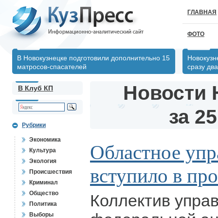
ГЛАВНАЯ
ФОТО
В Новокузнецке подготовили дополнительно 15
Новокузн
матросов-спасателей
сразу два
Новости 
В Клуб КП
за 25
Рубрики
Экономика
Областное уп
Культура
Экология
вступило в пр
Происшествия
Криминал
Общество
Коллектив упра
Политика
Выборы