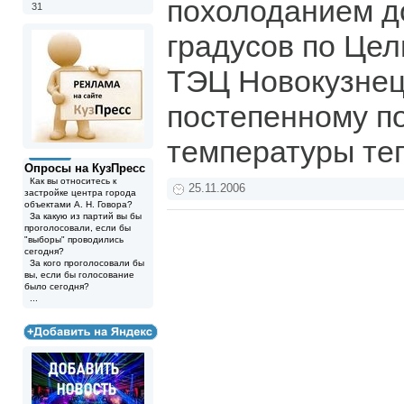
похолоданием д
31
градусов по Цел
ТЭЦ Новокузнец
постепенному 
температуры те
Опросы на КузПресс
Как вы относитесь к
25.11.2006
застройке центра города
объектами А. Н. Говора?
За какую из партий вы бы
проголосовали, если бы
"выборы" проводились
сегодня?
За кого проголосовали бы
вы, если бы голосование
было сегодня?
...