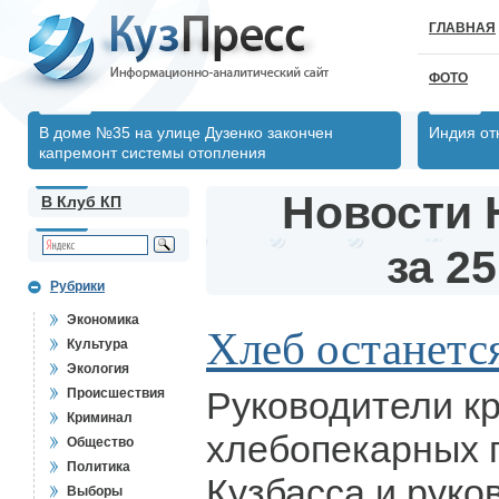
ГЛАВНАЯ
ФОТО
В доме №35 на улице Дузенко закончен
Индия от
капремонт системы отопления
Новости 
В Клуб КП
за 25
Рубрики
Экономика
Хлеб останетс
Культура
Экология
Руководители к
Происшествия
Криминал
хлебопекарных 
Общество
Политика
Кузбасса и руко
Выборы