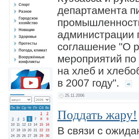
Спорт
департамента п
Разное
Городское
промышленност
хозяйство
Новации
администрации 
Здоровье
соглашение "О 
Протесты
Погода, климат
мероприятий по
Вооружённые
конфликты
на хлеб и хлебо
в 2007 году".
25.11.2006
Пн
Вт
Ср
Чт
Пт
Сб
Вс
Поддать жару!
1
2
6
3
4
5
7
8
9
10
11
12
13
14
15
16
В связи с ожид
17
18
19
20
21
22
23
24
25
26
27
28
29
30