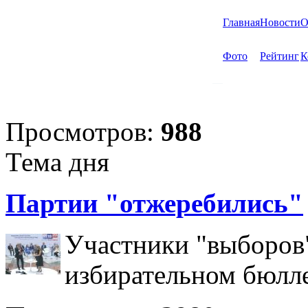
Главная
Новости
О
Фото
Рейтинг
К
Просмотров:
988
Тема дня
Партии "отжеребились"
Участники "выборов"
избирательном бюлл