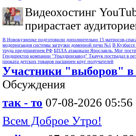
Видеохостинг YouTub
прирастает аудиторие
В Новокузнецке подготовили дополнительно 15 матросов-спас
модернизация системы загрузки доменной печи №1
В Кузбассе
труда предприятием РФ
БПЛА атаковали Ярославль. Мог пост
Гендиректор компании "Уралдронзавод" Ткачук пострадал в ре
проката детских товаров расширен круг получателей
Участники "выборов" в
Обсуждения
так - то
07-08-2026 05:56
Всем Доброе Утро!