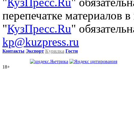
"
КузПресс.Ru
" обязатель
перепечатке материалов в
"
КузПресс.Ru
" обязательн
kp@kuzpress.ru
Контакты
Экспорт
Курилка
Гости
18+