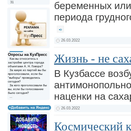
беременных или
31
периода грудног
26.03.2022
Жизнь - не саха
Опросы на КузПресс
Как вы относитесь к
застройке центра города
объектами А. Н. Говора?
В Кузбассе возб
За какую из партий вы бы
проголосовали, если бы
"выборы" проводились
антимонопольно
сегодня?
За кого проголосовали бы
вы, если бы голосование
наценки на саха
было сегодня?
...
26.03.2022
Космический 