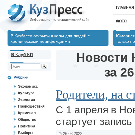
ГЛАВНАЯ
ФОТО
В Кузбассе открыты школы для людей с
Юморист 
хроническими неинфекциями
только по
Новости 
В Клуб КП
за 26
Рубрики
Экономика
Родители, на с
Культура
Экология
С 1 апреля в Но
Происшествия
Криминал
стартует запись 
Общество
Политика
Выборы
26.03.2022