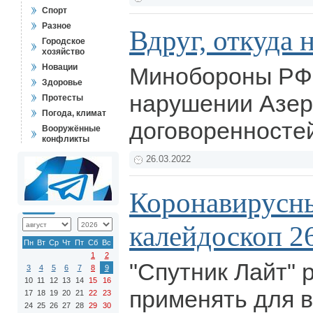
Спорт
Разное
Вдруг, откуда н
Городское
хозяйство
Новации
Минобороны РФ 
Здоровье
нарушении Азе
Протесты
Погода, климат
договоренностей
Вооружённые
конфликты
26.03.2022
Коронавирусн
калейдоскоп 2
Пн
Вт
Ср
Чт
Пт
Сб
Вс
1
2
"Спутник Лайт"
3
4
5
6
7
8
9
10
11
12
13
14
15
16
применять для 
17
18
19
20
21
22
23
24
25
26
27
28
29
30