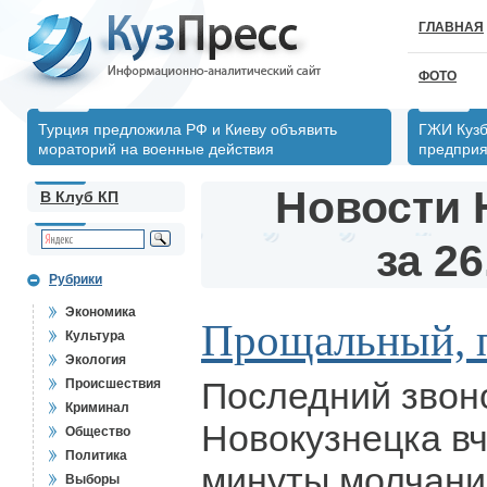
ГЛАВНАЯ
ФОТО
Турция предложила РФ и Киеву объявить
ГЖИ Кузб
мораторий на военные действия
предпри
Новости 
В Клуб КП
за 26
Рубрики
Экономика
Прощальный, п
Культура
Экология
Последний звон
Происшествия
Криминал
Новокузнецка вч
Общество
Политика
минуты молчани
Выборы