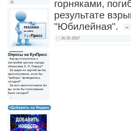
горняками, поги
31
результате взры
"Юбилейная".
26.05.2007
Опросы на КузПресс
Как вы относитесь к
застройке центра города
объектами А. Н. Говора?
За какую из партий вы бы
проголосовали, если бы
"выборы" проводились
сегодня?
За кого проголосовали бы
вы, если бы голосование
было сегодня?
...