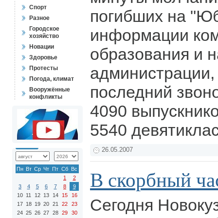
Спорт
погибших на "Ю
Разное
Городское
информации ко
хозяйство
Новации
образования и н
Здоровье
администрации, 
Протесты
Погода, климат
последний звоно
Вооружённые
конфликты
4090 выпускнико
5540 девятикла
26.05.2007
Пн
Вт
Ср
Чт
Пт
Сб
Вс
В скорбный ча
1
2
3
4
5
6
7
8
9
10
11
12
13
14
15
16
Сегодня Новоку
17
18
19
20
21
22
23
24
25
26
27
28
29
30