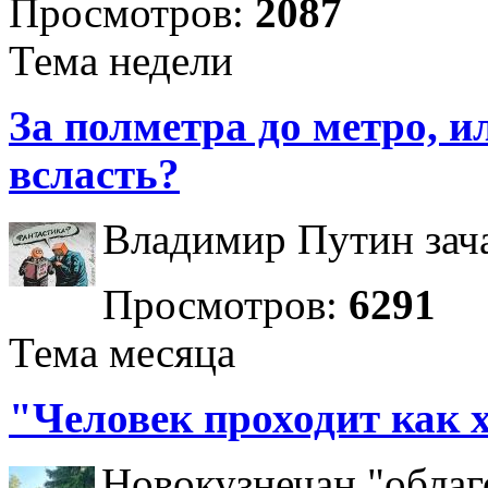
Просмотров:
2087
Тема недели
За полметра до метро, ил
всласть?
Владимир Путин зача
Просмотров:
6291
Тема месяца
"Человек проходит как 
Новокузнечан "облаг