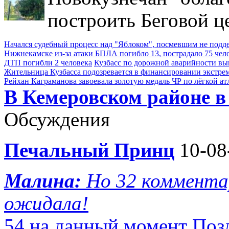
построить Беговой ц
Начался судебный процесс над "Яблоком", посмевшим не под
Нижнекамске из-за атаки БПЛА погибло 13, пострадало 75 чел
ДТП погибли 2 человека
Кузбасс по дорожной аварийности выш
Жительница Кузбасса подозревается в финансировании экстре
Рейхан Каграманова завоевала золотую медаль ЧР по лёгкой ат
В Кемеровском районе в
Обсуждения
Печальный Принц
10-08
Малина:
Но 32 комментар
ожидала!
54 на данный момент Поз