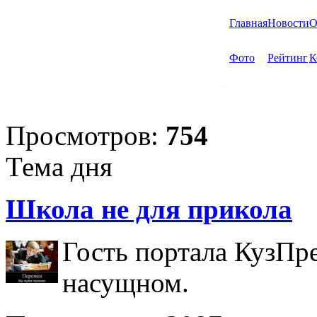
Главная
Новости
О
Фото
Рейтинг
К
Просмотров:
754
Тема дня
Школа не для прикола
Гость портала КузПр
насущном.