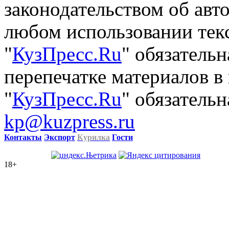
законодательством об авт
любом использовании тек
"
КузПресс.Ru
" обязатель
перепечатке материалов в
"
КузПресс.Ru
" обязательн
kp@kuzpress.ru
Контакты
Экспорт
Курилка
Гости
18+