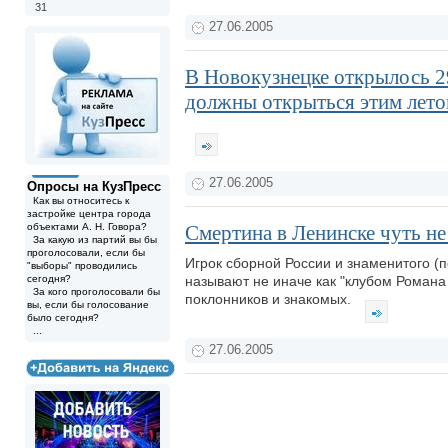
31
27.06.2005
В Новокузнецке открылось 2
должны открыться этим лето
27.06.2005
Опросы на КузПресс
Как вы относитесь к
застройке центра города
объектами А. Н. Говора?
Смертина в Ленинске чуть не
За какую из партий вы бы
проголосовали, если бы
Игрок сборной России и знаменитого (п
"выборы" проводились
сегодня?
называют не иначе как "клубом Романа
За кого проголосовали бы
поклонников и знакомых.
вы, если бы голосование
было сегодня?
...
27.06.2005