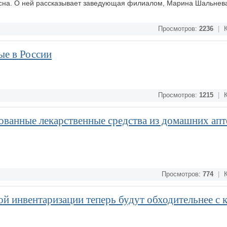
ресна. О ней рассказывает заведующая филиалом, Марина Шальнев
Просмотров:
2236
|
К
ые в России
Просмотров:
1215
|
К
ованные лекарственные средства из домашних апт
Просмотров:
774
|
К
й инвентаризации теперь будут обходительнее с 