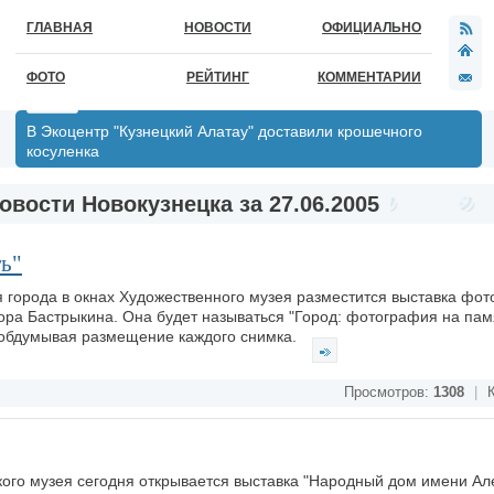
ГЛАВНАЯ
НОВОСТИ
ОФИЦИАЛЬНО
ФОТО
РЕЙТИНГ
КОММЕНТАРИИ
В Экоцентр "Кузнецкий Алатау" доставили крошечного
косуленка
овости Новокузнецка за 27.06.2005
ть"
 города в окнах Художественного музея разместится выставка фо
ора Бастрыкина. Она будет называться "Город: фотография на пам
о обдумывая размещение каждого снимка.
Просмотров:
1308
|
К
кого музея сегодня открывается выставка "Народный дом имени Ал