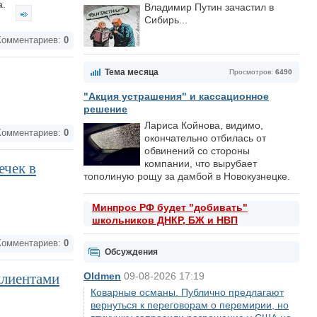
а.
Владимир Путин зачастил в
Сибирь...
омментариев:
0
Тема месяца
Просмотров:
6490
"Акция устрашения" и кассационное
решение
Лариса Койнова, видимо,
омментариев:
0
окончательно отбилась от
обвинений со стороны
компании, что вырубает
ечек в
тополиную рощу за дамбой в Новокузнецке.
Минпрос РФ будет "добивать"
школьников ДНКР, БЖ и НВП
омментариев:
0
Обсуждения
клиентами
Oldmen
09-08-2026 17:19
Коварные османы. Публично предлагают
вернуться к переговорам о перемирии, но