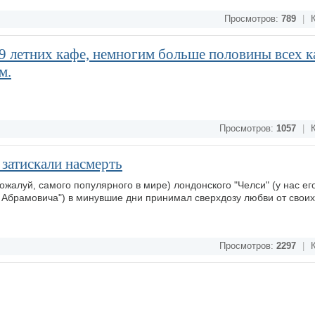
Просмотров:
789
|
К
9 летних кафе, немногим больше половины всех к
м.
Просмотров:
1057
|
К
 затискали насмерть
ожалуй, самого популярного в мире) лондонского "Челси" (у нас ег
 Абрамовича") в минувшие дни принимал сверхдозу любви от своих
Просмотров:
2297
|
К