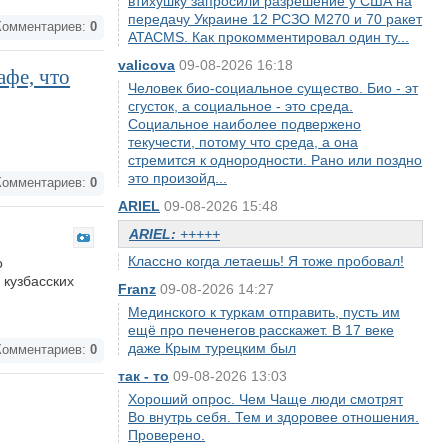
втихушку запросили разрешение у США на
передачу Украине 12 РСЗО M270 и 70 ракет
омментариев:
0
ATACMS. Как прокомментировал один ту...
valicova
09-08-2026 16:18
афе, что
Человек био-социальное существо. Био - эт
сгусток, а социальное - это среда.
Социальное наиболее подвержено
текучести, потому что среда, а она
стремится к однородности. Рано или поздно
это произойд...
омментариев:
0
ARIEL
09-08-2026 15:48
ARIEL:
+++++
Классно когда летаешь! Я тоже пробовал!
о
 кузбасских
Franz
09-08-2026 14:27
Мединского к туркам отправить, пусть им
ещё про печенегов расскажет. В 17 веке
даже Крым турецким был
омментариев:
0
так - то
09-08-2026 13:03
Хороший опрос. Чем Чаще люди смотрят
Во внутрь себя. Тем и здоровее отношения.
Проверено.