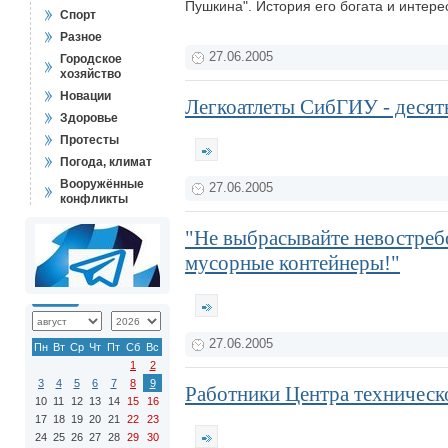
Пушкина". История его богата и инте
Спорт
Разное
27.06.2005
Городское
хозяйство
Новации
Легкоатлеты СибГИУ - десят
Здоровье
Протесты
Погода, климат
Вооружённые
27.06.2005
конфликты
"Не выбрасывайте невостреб
мусорные контейнеры!"
27.06.2005
Пн
Вт
Ср
Чт
Пт
Сб
Вс
1
2
3
4
5
6
7
8
9
Работники Центра техническо
10
11
12
13
14
15
16
17
18
19
20
21
22
23
24
25
26
27
28
29
30