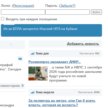
Логин: (
Регистрация
)
Пароль: (
Забыли?
)
Входить при каждом посещении
Из-за БПЛА загорелся Ильский НПЗ на Кубани
Добавить новость
Тема дня
Просмотров:
581
Росминпрос насаждает ДНКР...
тографий
...а также БЖ и НВПС 1 сентября
ять". Сегодня
2026 года российские школьники
будут учиться по новой
программе.
омментариев:
0
Тема недели
Просмотров:
2068
За полметра до метро, или Где б взять
власть, которая не всласть?
ександра