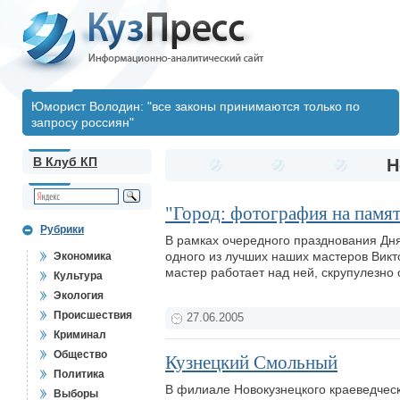
Юморист Володин: "все законы принимаются только по
запросу россиян"
В Клуб КП
Н
"Город: фотография на памя
Рубрики
В рамках очередного празднования Дня
одного из лучших наших мастеров Викт
Экономика
мастер работает над ней, скрупулезн
Культура
Экология
Происшествия
27.06.2005
Криминал
Общество
Кузнецкий Смольный
Политика
В филиале Новокузнецкого краеведчес
Выборы