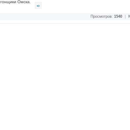
логонщики Омска.
Просмотров:
1540
|
К