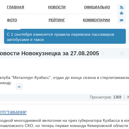
ГЛАВНАЯ
НОВОСТИ
ОФИЦИАЛЬНО
ФОТО
РЕЙТИНГ
КОММЕНТАРИИ
С 1 сентября изменятся правила перевозок пассажиров
автобусами и такси
овости Новокузнецка за 27.08.2005
клуба "Металлург-Кузбасс", отдан до конца сезона в стерлитамакск
оманду.
Просмотров:
1369
|
К
отставание
одной многодневной велогонки на приз губернатора Кузбасса в к
авловского СКО, но теперь первая команда Кемеровской области 