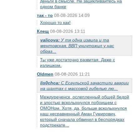
деньги в смысле. Не зацикливайтесь на
одном банке
так - то
08-08-2026 14:09
Хорошо то как!
Клещ
08-08-2026 13:11
valicova:
У тя одна извила и та
ментовская. ВВП уничтожил у нас
образ...
Ты уже достаточно развитая. Даже с
излишком.
Oldmen
08-08-2026 11:21
lis0chca:
С Есаульской зачастили аварии
на шахтах с массовой гибелью лю...
Междуреченск, ослепленный общей бедой
и злостью всколыхнулся побоищем с
ОМОНом. Хотя, да, больше всколыхнулся
наш несравненный Аман Гумирович,
который сначала обвинил в беспорядках
подстрекате...