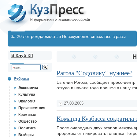
За 20 лет рождаемость в Новокузнецке снизилась в разы
В Клуб КП
Н
Рагоза "Содовику" нужнее?
Рубрики
Евгений Рогоза, сообщает пресс-центр 
откуда в начале года пришел в нашу к
Экономика
Культура
Экология
27.08.2005
Происшествия
Криминал
Команда Кузбасса сократила 
Общество
После очередных двух этапов междунар
Политика
продолжают лидировать гонщики Петроп
Выборы