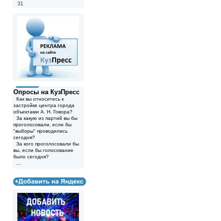
31
Опросы на КузПресс
Как вы относитесь к
застройке центра города
объектами А. Н. Говора?
За какую из партий вы бы
проголосовали, если бы
"выборы" проводились
сегодня?
За кого проголосовали бы
вы, если бы голосование
было сегодня?
...