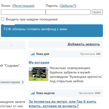
Логин: (
Регистрация
)
Пароль: (
Забыли?
)
Входить при каждом посещении
ТСЖ обязаны готовить жилфонд к зиме
Добавить новость
Тема дня
Просмотров:
386
Му-история
ий "Содовик",
Несколько новокузнецких
бурёнок забрели в музей-
заповедник “Кузнецкая крепость”
под открытым небом.
омментариев:
1
Тема недели
Просмотров:
1502
За полметра до метро, или Где б взять
омандном зачете
власть, которая не всласть?
отстает от них