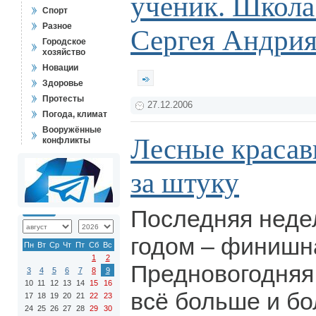
ученик. Школа
Спорт
Разное
Сергея Андри
Городское
хозяйство
Новации
Здоровье
Протесты
27.12.2006
Погода, климат
Вооружённые
Лесные красав
конфликты
за штуку
Последняя неде
годом – финишн
Пн
Вт
Ср
Чт
Пт
Сб
Вс
1
2
Предновогодняя
3
4
5
6
7
8
9
10
11
12
13
14
15
16
всё больше и бо
17
18
19
20
21
22
23
24
25
26
27
28
29
30