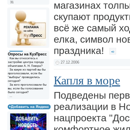
магазинах толпы
31
скупают продукт
всё же самый хо
елка, символ но
праздника!
Опросы на КузПресс
Как вы относитесь к
застройке центра города
27.12.2006
объектами А. Н. Говора?
За какую из партий вы бы
проголосовали, если бы
Капля в море
"выборы" проводились
сегодня?
За кого проголосовали бы
вы, если бы голосование
Подведены перв
было сегодня?
...
реализации в Н
нацпроекта "Дос
комфортное жил