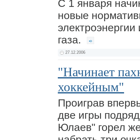
С 1 января начи
новые норматив
электроэнергии 
газа.
27.12.2006
"Начинает пах
хоккейным"
Проиграв впервы
две игры подряд
Юлаев" горел же
набрать три очк