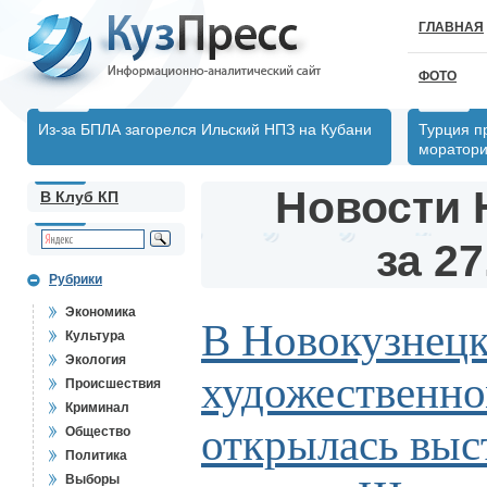
ГЛАВНАЯ
ФОТО
Из-за БПЛА загорелся Ильский НПЗ на Кубани
Турция п
моратори
Новости 
В Клуб КП
за 27
Рубрики
Экономика
В Новокузнец
Культура
Экология
художественно
Происшествия
Криминал
открылась выс
Общество
Политика
Выборы