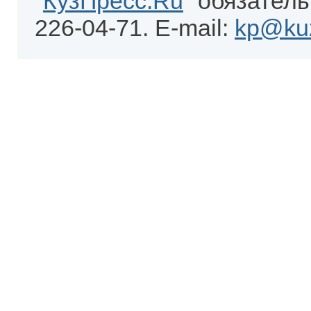
"
КузПресс.Ru
" обязатель
226-04-71. E-mail:
kp@kuz