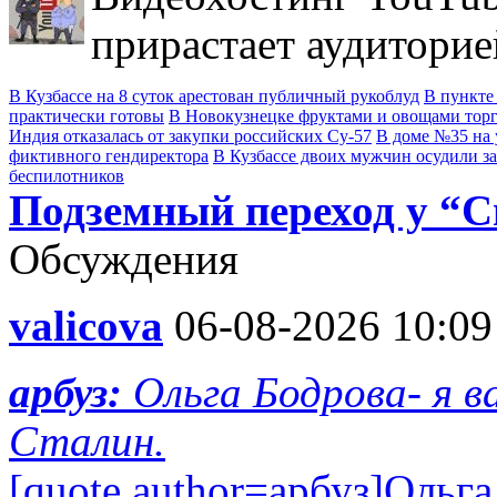
прирастает аудиторие
В Кузбассе на 8 суток арестован публичный рукоблуд
В пункте
практически готовы
В Новокузнецке фруктами и овощами тор
Индия отказалась от закупки российских Су-57
В доме №35 на 
фиктивного гендиректора
В Кузбассе двоих мужчин осудили з
беспилотников
Подземный переход у “С
Обсуждения
valicova
06-08-2026 10:09
арбуз:
Ольга Бодрова- я 
Сталин.
[quote author=арбуз]Ольг