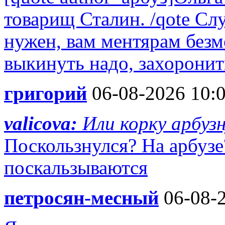
товарищ Сталин. /qote Сл
нужен, вам ментярам без
выкинуть надо, захоронить
григорий
06-08-2026 10:
valicova:
Или корку арбуз
Поскользнулся? На арбузе
поскальзываются
петросян-месный
06-08-2