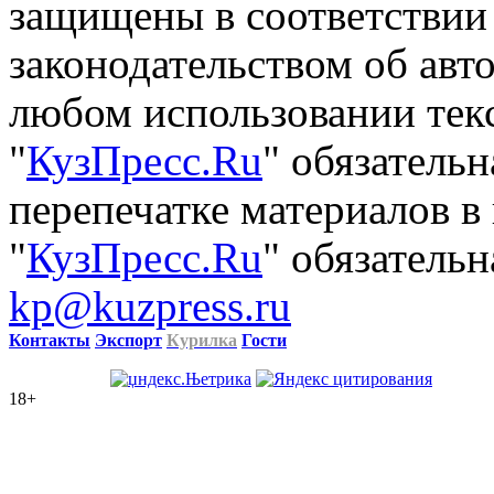
защищены в соответствии
законодательством об авт
любом использовании тек
"
КузПресс.Ru
" обязатель
перепечатке материалов в
"
КузПресс.Ru
" обязательн
kp@kuzpress.ru
Контакты
Экспорт
Курилка
Гости
18+