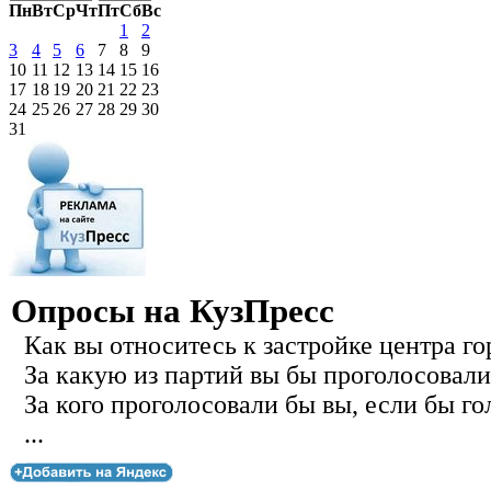
Пн
Вт
Ср
Чт
Пт
Сб
Вс
1
2
3
4
5
6
7
8
9
10
11
12
13
14
15
16
17
18
19
20
21
22
23
24
25
26
27
28
29
30
31
Опросы на КузПресс
Как вы относитесь к застройке центра го
За какую из партий вы бы проголосовали
За кого проголосовали бы вы, если бы го
...