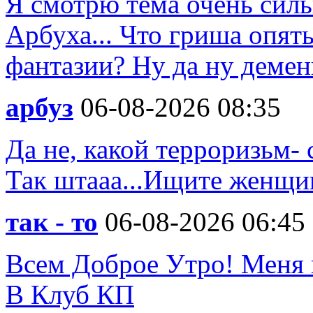
Я смотрю тема очень силь
Арбуха... Что гриша опят
фантазии? Ну да ну деменц
арбуз
06-08-2026 08:35
Да не, какой терроризьм- 
Так штааа...Ищите женщи
так - то
06-08-2026 06:45
Всем Доброе Утро! Меня 
В Клуб КП