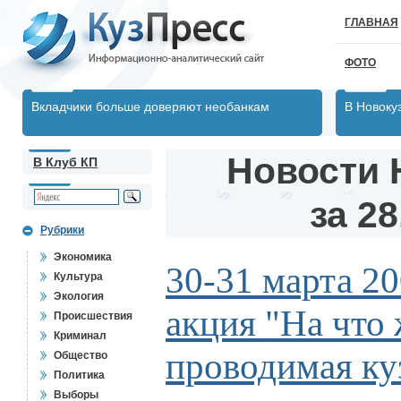
ГЛАВНАЯ
ФОТО
Вкладчики больше доверяют необанкам
В Новоку
Новости 
В Клуб КП
за 28
Рубрики
Экономика
30-31 марта 20
Культура
Экология
акция "На что 
Происшествия
Криминал
проводимая ку
Общество
Политика
Выборы