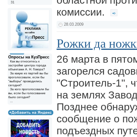
областной прот
31
комиссии.
28.03.2009
Рожки да ножк
26 марта в пято
Опросы на КузПресс
Как вы относитесь к
застройке центра города
загорелся садов
объектами А. Н. Говора?
За какую из партий вы бы
проголосовали, если бы
"Строитель-1", 
"выборы" проводились
сегодня?
За кого проголосовали бы
на землях Завод
вы, если бы голосование
было сегодня?
...
Позднее обнару
сообщение о пож
подъездных пут