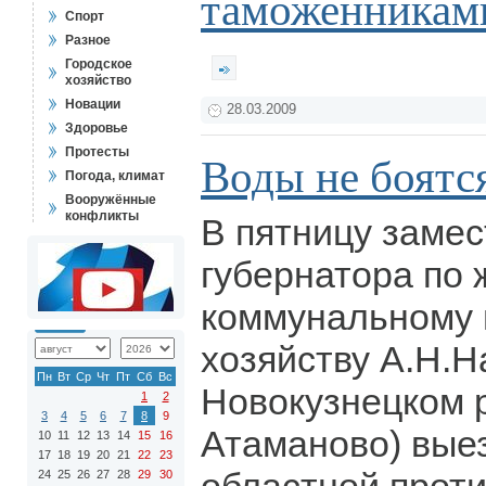
таможенникам
Спорт
Разное
Городское
хозяйство
Новации
28.03.2009
Здоровье
Протесты
Воды не боятс
Погода, климат
Вооружённые
конфликты
В пятницу замес
губернатора по
коммунальному 
хозяйству А.Н.Н
Пн
Вт
Ср
Чт
Пт
Сб
Вс
Новокузнецком 
1
2
3
4
5
6
7
8
9
Атаманово) вые
10
11
12
13
14
15
16
17
18
19
20
21
22
23
24
25
26
27
28
29
30