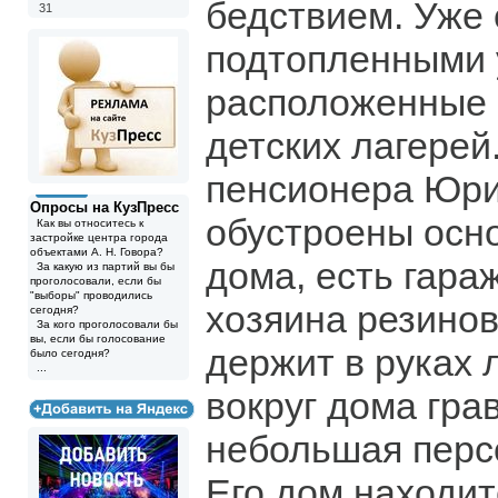
бедствием. Уже
31
подтопленными 
расположенные 
детских лагерей
пенсионера Юри
Опросы на КузПресс
обустроены осн
Как вы относитесь к
застройке центра города
объектами А. Н. Говора?
дома, есть гараж
За какую из партий вы бы
проголосовали, если бы
"выборы" проводились
хозяина резинов
сегодня?
За кого проголосовали бы
вы, если бы голосование
держит в руках 
было сегодня?
...
вокруг дома гра
небольшая перс
Его дом находит