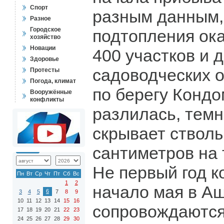
Спорт
разным данным,
Разное
Городское
подтопления ока
хозяйство
Новации
400 участков и 
Здоровье
садоводческих о
Протесты
Погода, климат
по берегу Кондо
Вооружённые
конфликты
разлилась, темн
скрывает ствол
сантиметров на 
Не первый год к
Пн
Вт
Ср
Чт
Пт
Сб
Вс
1
2
начало мая в А
6
3
4
5
7
8
9
10
11
12
13
14
15
16
сопровождаются
17
18
19
20
21
22
23
24
25
26
27
28
29
30