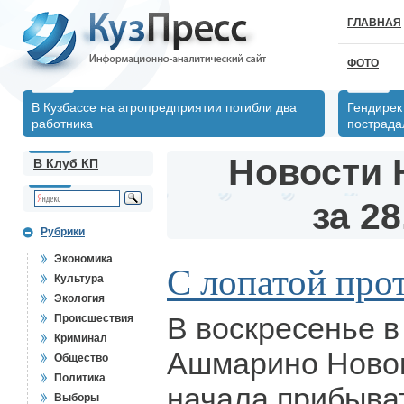
ГЛАВНАЯ
ФОТО
В Кузбассе на агропредприятии погибли два
Гендирек
работника
пострада
Новости 
В Клуб КП
за 28
Рубрики
Экономика
С лопатой про
Культура
Экология
В воскресенье в
Происшествия
Криминал
Ашмарино Новок
Общество
Политика
начала прибыват
Выборы