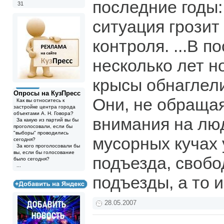
последние годы
31
ситуация грозит
контроля. ...В п
несколько лет н
крысы обнаглел
Опросы на КузПресс
Они, не обращая
Как вы относитесь к
застройке центра города
объектами А. Н. Говора?
внимания на люд
За какую из партий вы бы
проголосовали, если бы
"выборы" проводились
мусорных кучах 
сегодня?
За кого проголосовали бы
вы, если бы голосование
подъезда, свобо
было сегодня?
...
подъезды, а то 
28.05.2007