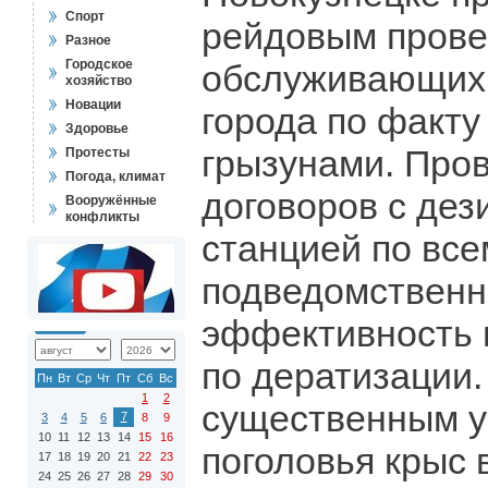
Спорт
рейдовым пров
Разное
Городское
обслуживающих 
хозяйство
Новации
города по факту
Здоровье
грызунами. Про
Протесты
Погода, климат
договоров с де
Вооружённые
конфликты
станцией по все
подведомственн
эффективность 
по дератизации.
Пн
Вт
Ср
Чт
Пт
Сб
Вс
1
2
существенным 
7
3
4
5
6
8
9
10
11
12
13
14
15
16
поголовья крыс 
17
18
19
20
21
22
23
24
25
26
27
28
29
30