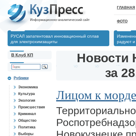
ГЛАВНАЯ
ФОТО
РУСАЛ запатентовал инновационный сплав
Изменени
для электрохимзащиты
радуют и
Новости 
В Клуб КП
за 28
Рубрики
Экономика
Лицом к морд
Культура
Экология
Территориально
Происшествия
Криминал
Роспотребнадзо
Общество
Политика
Новокузнецке пр
Выборы