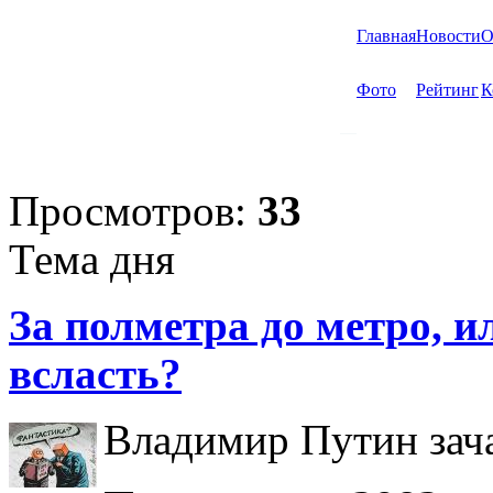
Главная
Новости
О
Фото
Рейтинг
К
Просмотров:
33
Тема дня
За полметра до метро, ил
всласть?
Владимир Путин зача