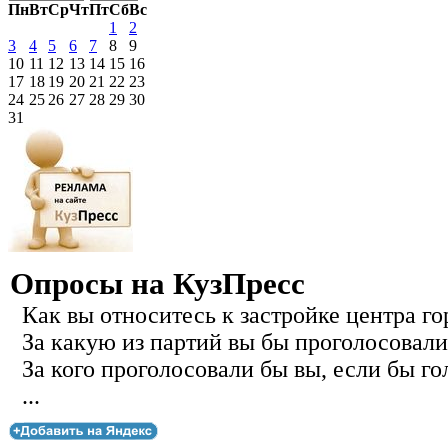
Пн
Вт
Ср
Чт
Пт
Сб
Вс
1
2
3
4
5
6
7
8
9
10
11
12
13
14
15
16
17
18
19
20
21
22
23
24
25
26
27
28
29
30
31
Опросы на КузПресс
Как вы относитесь к застройке центра го
За какую из партий вы бы проголосовали
За кого проголосовали бы вы, если бы го
...