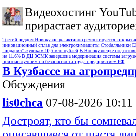
Видеохостинг YouTub
прирастает аудиторие
Третий роддом Новокузнецка активно ремонтируется, открытие
инновационный сплав для электрохимзащиты
Стобалльники ЕГ
"подарил" жуликам 10,5 млн рублей
В Новокузнецке подготови
на 11,6%
В ДЦ ЗСМК завершена модернизация системы загруз
признан лучшим по безопасности труда предприятием РФ
В Кузбассе на агропред
Обсуждения
lis0chca
07-08-2026 10:11
Достроят, кто бы сомнева
описавшиеся от щастя лиц