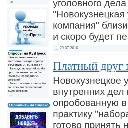
уголовного дел
31
"Новокузнецкая
компания" близ
и скоро будет п
29.07.2010
Опросы на КузПресс
Как вы относитесь к
Платный друг
застройке центра города
объектами А. Н. Говора?
За какую из партий вы бы
проголосовали, если бы
"выборы" проводились
Новокузнецкое 
сегодня?
За кого проголосовали бы
вы, если бы голосование
внутренних дел
было сегодня?
...
опробованную в
практику "набор
готово принять