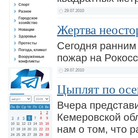
Спорт
29.07.2010
Разное
Городское
хозяйство
Жертва неост
Новации
Здоровье
Сегодня ранним
Протесты
Погода, климат
пожар на Рокосс
Вооружённые
конфликты
29.07.2010
Цыплят по осе
Вчера представ
Пн
Вт
Ср
Чт
Пт
Сб
Вс
1
2
Кемеровской об
6
3
4
5
7
8
9
10
11
12
13
14
15
16
нам о том, что 
17
18
19
20
21
22
23
24
25
26
27
28
29
30