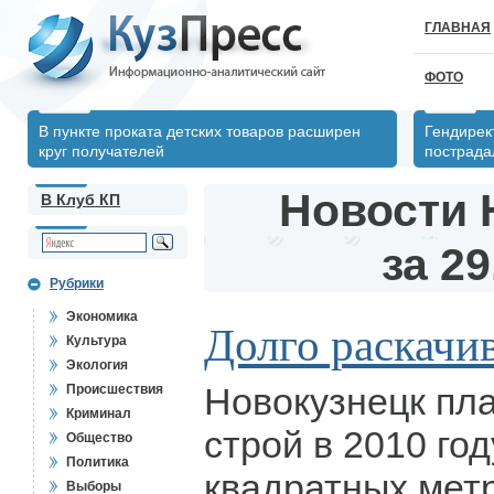
ГЛАВНАЯ
ФОТО
В пункте проката детских товаров расширен
Гендирек
круг получателей
пострада
Новости 
В Клуб КП
за 29
Рубрики
Экономика
Долго раскачив
Культура
Экология
Новокузнецк пла
Происшествия
Криминал
строй в 2010 го
Общество
Политика
квадратных мет
Выборы