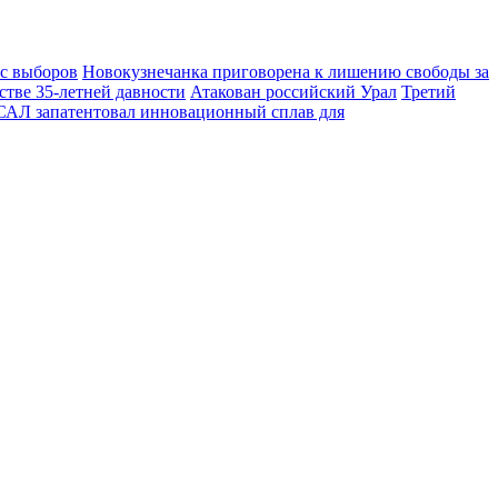
 с выборов
Новокузнечанка приговорена к лишению свободы за
стве 35-летней давности
Атакован российский Урал
Третий
АЛ запатентовал инновационный сплав для