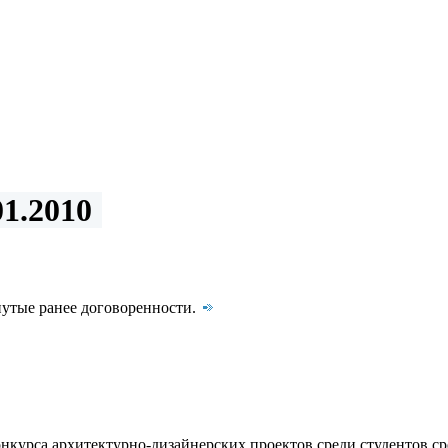
1.2010
утые ранее договоренности.
курса архитектурно-дизайнерских проектов среди студентов с