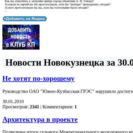
Как вы относитесь к застройке центра города объектами А. Н. Говора?
За какую из партий вы бы проголосовали, если бы "выборы" проводились сегодня?
За кого проголосовали бы вы, если бы голосование было сегодня?
...
Новости Новокузнецка за 30.0
Не хотят по-хорошему
Руководство ОАО "Южно-Кузбасская ГРЭС" нарушило достигн
30.01.2010
Просмотров:
2341
|
Комментариев:
1
Архитектура в проекте
Подведены итоги седьмого Межрегионального молодежного кон