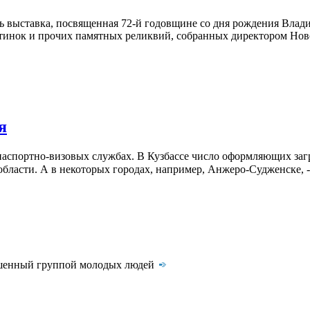
сь выставка, посвященная 72-й годовщине со дня рождения Влад
стинок и прочих памятных реликвий, собранных директором Но
я
спортно-визовых службах. В Кузбассе число оформляющих загра
ласти. А в некоторых городах, например, Анжеро-Судженске, - 
ршенный группой молодых людей