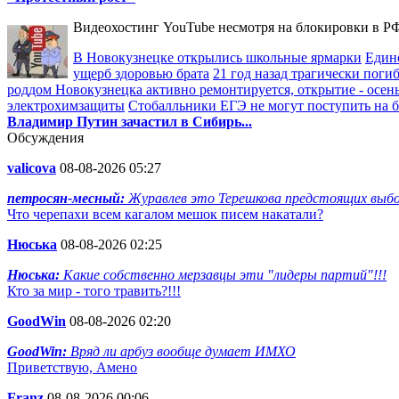
Видеохостинг YouTube несмотря на блокировки в РФ
В Новокузнецке открылись школьные ярмарки
Един
ущерб здоровью брата
21 год назад трагически пог
роддом Новокузнецка активно ремонтируется, открытие - осен
электрохимзащиты
Стобалльники ЕГЭ не могут поступить на бю
Владимир Путин зачастил в Сибирь...
Обсуждения
valicova
08-08-2026 05:27
петросян-месный:
Журавлев это Терешкова предстоящих выбор
Что черепахи всем кагалом мешок писем накатали?
Нюська
08-08-2026 02:25
Нюська:
Какие собственно мерзавцы эти "лидеры партий"!!!
Кто за мир - того травить?!!!
GoodWin
08-08-2026 02:20
GoodWin:
Вряд ли арбуз вообще думает ИМХО
Приветствую, Амено
Franz
08-08-2026 00:06