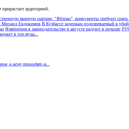
 прирастает аудиторией.
ственную мирную партию, "Яблоко", конкуренты требуют снять
иб Михаил Евдокимов
В Кузбассе задержан подозреваемый в убий
ью
Изменения в законодательстве в августе радуют и печалят
РУС
джет в топ-вузы...
ов ,к нему приходят м...