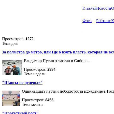
Главная
Новости
О
Фото
Рейтинг
К
Просмотров:
1272
Тема дня
За полметра до метро, или Где б взять власть, которая не вс
Владимир Путин зачастил в Сибирь...
Просмотров:
2994
Тема недели
"Шансы не нулевые"
Одиннадцать партий поборются за вхождение в Госд
Просмотров:
8463
Тема месяца
"Протестный рост"