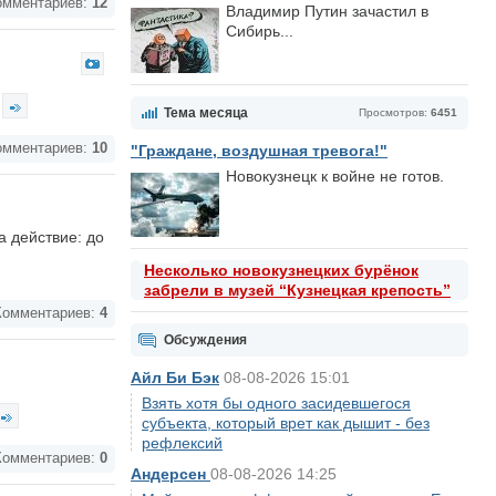
мментариев:
12
Владимир Путин зачастил в
Сибирь...
Тема месяца
Просмотров:
6451
мментариев:
10
"Граждане, воздушная тревога!"
Новокузнецк к войне не готов.
а действие: до
Несколько новокузнецких бурёнок
забрели в музей “Кузнецкая крепость”
омментариев:
4
Обсуждения
Айл Би Бэк
08-08-2026 15:01
Взять хотя бы одного засидевшегося
субъекта, который врет как дышит - без
рефлексий
омментариев:
0
Андерсен
08-08-2026 14:25