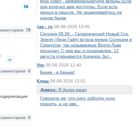
Мой совет - дифференцируйте вклады Если
они конечно вам доступны. Если есть
деньги в смысле. Не зацикливайтесь на
одном банке
так - то
08-08-2026 14:05
мментариев:
79
Сегодня 08.08. - Галактический Новый Год.
Земля (Леди Гайя) встала между Солнцем и
Сириусом, так называемые Врата Льва
проходит. С чем вас и поздравляю. 12
н.
августа открывается Коридор Зат...
Упс
08-08-2026 12:40
омментариев:
0
Банки - в баньке!
Клещ
08-08-2026 12:01
Ameno:
Я долго ржал
модернизации
Говорили же, что одну таблэтку нуно
принять, а не две..
омментариев:
0