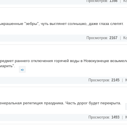
Просмотров:
1398
|
Ко
крашенные "зебры", чуть выглянет солнышко, даже глаза слепят.
Просмотров:
2167
|
Ко
 предмет раннего отключения горячей воды в Новокузнецке возымел
марить".
Просмотров:
2145
|
К
енеральная репетиция праздника. Часть дорог будет перекрыта.
Просмотров:
1493
|
К