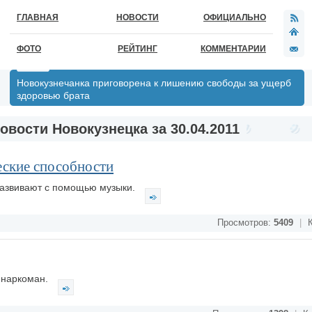
ГЛАВНАЯ
НОВОСТИ
ОФИЦИАЛЬНО
ФОТО
РЕЙТИНГ
КОММЕНТАРИИ
Новокузнечанка приговорена к лишению свободы за ущерб
здоровью брата
овости Новокузнецка за 30.04.2011
еские способности
развивают с помощью музыки.
Просмотров:
5409
|
К
-наркоман.