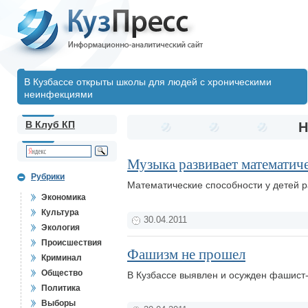
В Кузбассе открыты школы для людей с хроническими
неинфекциями
В Клуб КП
Н
Музыка развивает математич
Рубрики
Математические способности у детей 
Экономика
Культура
30.04.2011
Экология
Происшествия
Фашизм не прошел
Криминал
Общество
В Кузбассе выявлен и осужден фашист
Политика
Выборы