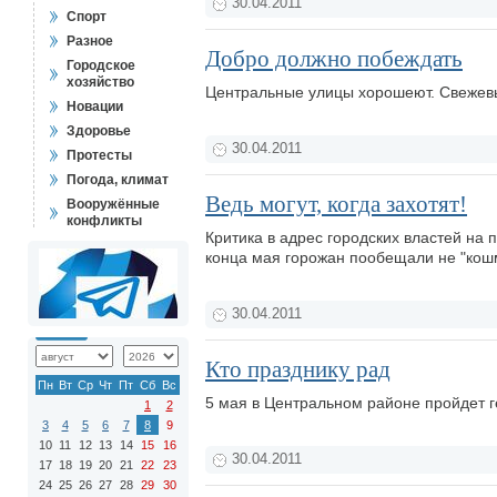
30.04.2011
Спорт
Разное
Добро должно побеждать
Городское
хозяйство
Центральные улицы хорошеют. Свежевы
Новации
Здоровье
30.04.2011
Протесты
Погода, климат
Ведь могут, когда захотят!
Вооружённые
конфликты
Критика в адрес городских властей на
конца мая горожан пообещали не "кош
30.04.2011
Кто празднику рад
Пн
Вт
Ср
Чт
Пт
Сб
Вс
5 мая в Центральном районе пройдет г
1
2
3
4
5
6
7
8
9
10
11
12
13
14
15
16
30.04.2011
17
18
19
20
21
22
23
24
25
26
27
28
29
30