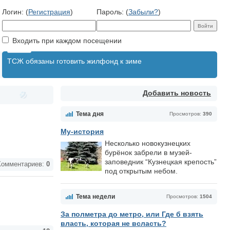
Логин: (
Регистрация
)
Пароль: (
Забыли?
)
Входить при каждом посещении
ТСЖ обязаны готовить жилфонд к зиме
Добавить новость
Тема дня
Просмотров:
390
Му-история
Несколько новокузнецких
бурёнок забрели в музей-
заповедник “Кузнецкая крепость”
омментариев:
0
под открытым небом.
Тема недели
Просмотров:
1504
За полметра до метро, или Где б взять
власть, которая не всласть?