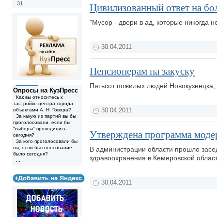
31
Цивилизованный ответ на бо
"Мусор - двери в ад, которые никогда 
30.04.2011
Пенсионерам на закуску
Пятьсот пожилых людей Новокузнецка, 
Опросы на КузПресс
Как вы относитесь к
застройке центра города
объектами А. Н. Говора?
30.04.2011
За какую из партий вы бы
проголосовали, если бы
"выборы" проводились
Утверждена программа модер
сегодня?
За кого проголосовали бы
вы, если бы голосование
В администрации области прошло засе
было сегодня?
здравоохранения в Кемеровской област
...
30.04.2011