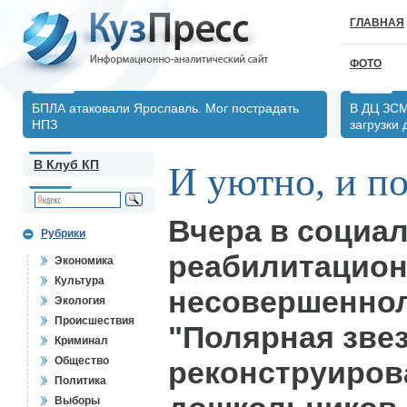
ГЛАВНАЯ
ФОТО
БПЛА атаковали Ярославль. Мог пострадать
В ДЦ ЗСМ
НПЗ
загрузки
В Клуб КП
И уютно, и п
Вчера в социа
Рубрики
реабилитацион
Экономика
Культура
несовершенно
Экология
Происшествия
"Полярная зве
Криминал
Общество
реконструиров
Политика
Выборы