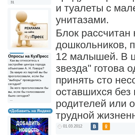
31
и туалеты с ма
унитазами.
Блок рассчитан 
дошкольников, п
12 малышей. В 
Опросы на КузПресс
Как вы относитесь к
звезда" готова 
застройке центра города
объектами А. Н. Говора?
За какую из партий вы бы
принять сто не
проголосовали, если бы
"выборы" проводились
сегодня?
оставшихся без
За кого проголосовали бы
вы, если бы голосование
было сегодня?
родителей или 
...
трудной жизненн
01.03.2012