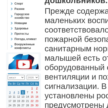
дошкольников.
Спорт
Прежде содерж
Разное
Городское
маленьких восп
хозяйство
Новации
соответствовал
Здоровье
Протесты
пожарной безоп
Погода, климат
Вооружённые
санитарным нор
конфликты
малышей есть о
оборудованный 
вентиляции и п
сигнализации. В
Пн
Вт
Ср
Чт
Пт
Сб
Вс
1
2
6
3
4
5
7
8
9
установлены рос
10
11
12
13
14
15
16
17
18
19
20
21
22
23
предусмотрены 
24
25
26
27
28
29
30