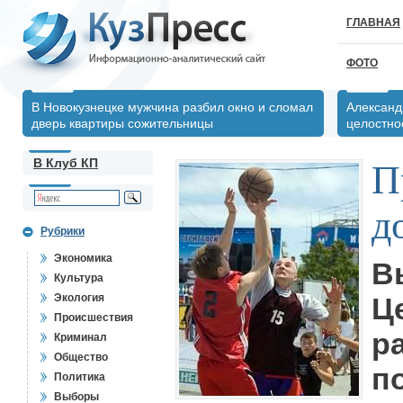
ГЛАВНАЯ
ФОТО
В Новокузнецке мужчина разбил окно и сломал
Александ
дверь квартиры сожительницы
целостно
В Клуб КП
П
д
Рубрики
Экономика
В
Культура
Экология
Ц
Происшествия
р
Криминал
Общество
п
Политика
Выборы