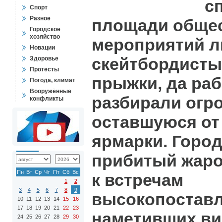
с
Спорт
Разное
площади обще
Городское
хозяйство
мероприятий л
Новации
скейтбордисты
Здоровье
Протесты
прыжки, да ра
Погода, климат
Вооружённые
разбирали огр
конфликты
оставшуюся от
ярмарки. Город
прибитый жаро
Пн
Вт
Ср
Чт
Пт
Сб
Вс
к встречам
1
2
3
4
5
6
7
8
9
высокопоставл
10
11
12
13
14
15
16
17
18
19
20
21
22
23
наметивших ви
24
25
26
27
28
29
30