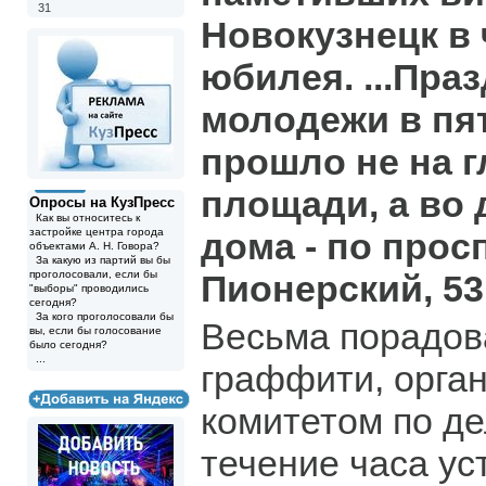
31
Новокузнецк в 
юбилея. ...Пра
молодежи в пя
прошло не на 
площади, а во 
Опросы на КузПресс
Как вы относитесь к
застройке центра города
дома - по прос
объектами А. Н. Говора?
За какую из партий вы бы
проголосовали, если бы
Пионерский, 53
"выборы" проводились
сегодня?
За кого проголосовали бы
Весьма порадов
вы, если бы голосование
было сегодня?
...
граффити, орга
комитетом по д
течение часа ус