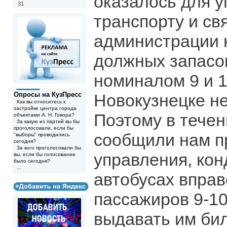
оказалось для у
31
транспорту и св
администрации 
должных запасо
номиналом 9 и 1
Опросы на КузПресс
Новокузнецке не
Как вы относитесь к
застройке центра города
Поэтому в течен
объектами А. Н. Говора?
За какую из партий вы бы
проголосовали, если бы
сообщили нам п
"выборы" проводились
сегодня?
За кого проголосовали бы
управления, кон
вы, если бы голосование
было сегодня?
...
автобусах вправ
пассажиров 9-10
выдавать им би