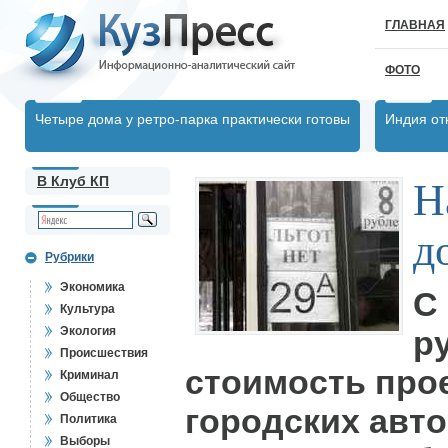
ГЛАВНАЯ
ФОТО
Четыре дома у ретро-парка практически готовы
Индия от
В Клуб КП
Н
д
Рубрики
Экономика
С
Культура
Экология
р
Происшествия
стоимость про
Криминал
Общество
городских авт
Политика
Выборы