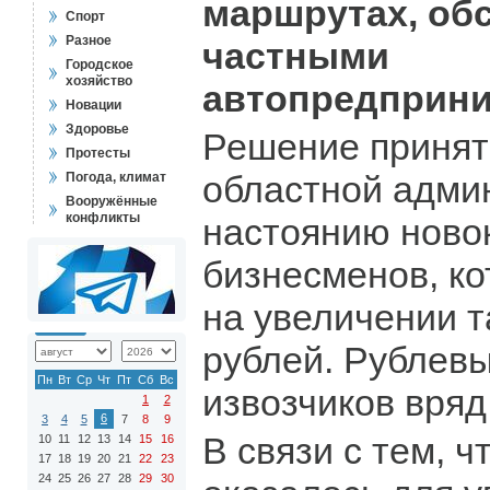
маршрутах, об
Спорт
Разное
частными
Городское
хозяйство
автопредприни
Новации
Здоровье
Решение принят
Протесты
областной адми
Погода, климат
Вооружённые
конфликты
настоянию ново
бизнесменов, к
на увеличении т
рублей. Рублев
Пн
Вт
Ср
Чт
Пт
Сб
Вс
извозчиков вряд
1
2
6
3
4
5
7
8
9
В связи с тем, 
10
11
12
13
14
15
16
17
18
19
20
21
22
23
24
25
26
27
28
29
30