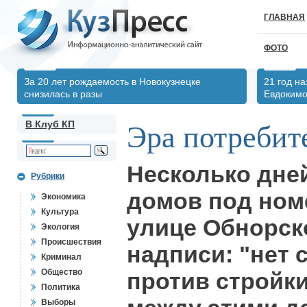
ГЛАВНАЯ
ФОТО
За 20 лет рождаемость в Новокузнецке
21 год н
снизилась в разы
Евдоким
В Клуб КП
Эра потребит
Несколько дне
Рубрики
домов под номе
Экономика
Культура
улице Обнорск
Экология
Происшествия
надписи: "нет 
Криминал
Общество
против стройки
Политика
Выборы