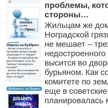
31
проблемы, кот
стороны…
Жильцам же дом
Ноградской гряз
не мешает – тре
Опросы на КузПресс
Как вы относитесь к
недостроенного 
застройке центра города
объектами А. Н. Говора?
За какую из партий вы бы
высится во двор
проголосовали, если бы
"выборы" проводились
сегодня?
бурьяном. Как с
За кого проголосовали бы
вы, если бы голосование
было сегодня?
комитете по зем
...
еще в советские
планировалась 