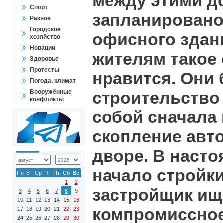
между этими д
Спорт
запланировано
Разное
Городское
офисного здани
хозяйство
Новации
жителям такое 
Здоровье
Протесты
нравится. Они 
Погода, климат
Вооружённые
строительство
конфликты
собой сначала г
скопление авт
дворе. В наст
начало стройк
Пн
Вт
Ср
Чт
Пт
Сб
Вс
1
2
застройщик ищ
3
4
5
6
7
8
9
10
11
12
13
14
15
16
компромиссно
17
18
19
20
21
22
23
24
25
26
27
28
29
30