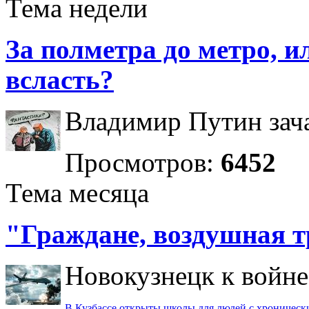
Тема недели
За полметра до метро, ил
всласть?
Владимир Путин зача
Просмотров:
6452
Тема месяца
"Граждане, воздушная т
Новокузнецк к войне 
В Кузбассе открыты школы для людей с хроничес