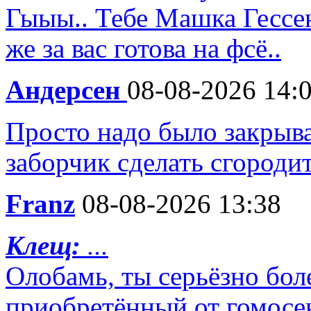
Гыыы.. Тебе Машка Гесс
же за вас готова на фсё..
Андерсен
08-08-2026 14:
Просто надо было закрыва
заборчик сделать сгороди
Franz
08-08-2026 13:38
Клещ:
...
Олобамь, ты серьёзно бол
приобретённый от гомосек