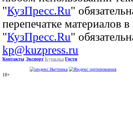
"
КузПресс.Ru
" обязатель
перепечатке материалов в
"
КузПресс.Ru
" обязательн
kp@kuzpress.ru
Контакты
Экспорт
Курилка
Гости
18+