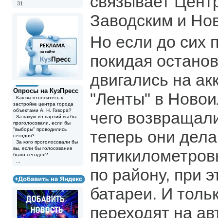
связывает Цент
31
Заводским и Но
Но если до сих 
покидая останов
двигались на ак
Опросы на КузПресс
"Ленты" в Новои
Как вы относитесь к
застройке центра города
объектами А. Н. Говора?
чего возвращали
За какую из партий вы бы
проголосовали, если бы
"выборы" проводились
теперь они дел
сегодня?
За кого проголосовали бы
вы, если бы голосование
пятикилометровы
было сегодня?
...
по району, при 
батареи. И толь
переходят на ав