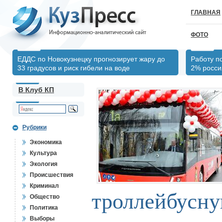
ГЛАВНАЯ
ФОТО
ЕДДС по Новокузнецку прогнозирует жару до
Работу п
33 градусов и риск гибели на воде
2% росси
В Клуб КП
Рубрики
Экономика
Культура
Экология
Происшествия
Криминал
троллейбусн
Общество
Политика
Выборы