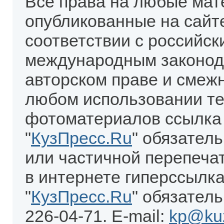
Все права на любые мат
опубликованные на сайт
соответствии с российск
международным законод
авторском праве и смеж
любом использовании те
фотоматериалов ссылка
"
КузПресс.Ru
" обязател
или частичной перепеча
в интернете гиперссылка
"
КузПресс.Ru
" обязатель
226-04-71. E-mail:
kp@kuz