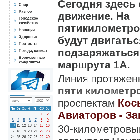
Сегодня здесь
Спорт
Разное
движение. На
Городское
хозяйство
пятикилометро
Новации
будут двигатьс
Здоровье
Протесты
подзаряжаться
Погода, климат
Вооружённые
маршрута 1А.
конфликты
Линия протяже
пяти километр
проспектам
Косы
Пн
Вт
Ср
Чт
Пт
Сб
Вс
Авиаторов - З
1
2
3
4
5
6
7
8
9
30-километров
10
11
12
13
14
15
16
17
18
19
20
21
22
23
24
25
26
27
28
29
30