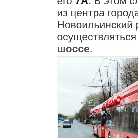
его
7А
. В этом 
из центра город
Новоильинский 
осуществлятьс
шоссе
.