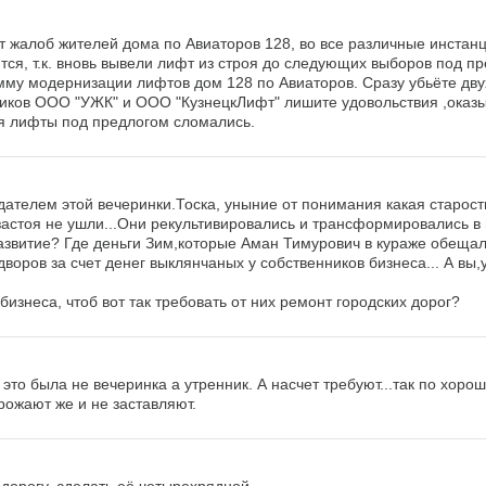
т жалоб жителей дома по Авиаторов 128, во все различные инстанц
тся, т.к. вновь вывели лифт из строя до следующих выборов под п
мму модернизации лифтов дом 128 по Авиаторов. Сразу убьёте дву
ников ООО "УЖК" и ООО "КузнецкЛифт" лишите удовольствия ,оказ
оя лифты под предлогом сломались.
ателем этой вечеринки.Тоска, уныние от понимания какая старост
застоя не ушли...Они рекультивировались и трансформировались в 
развитие? Где деньги Зим,которые Аман Тимурович в кураже обещал
воров за счет денег выклянчаных у собственников бизнеса... А вы
бизнеса, чтоб вот так требовать от них ремонт городских дорог?
то была не вечеринка а утренник. А насчет требуют...так по хоро
рожают же и не заставляют.