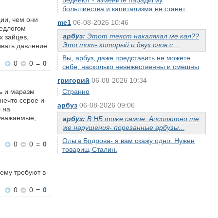
беднеют - измените парадигму
большинства и капитализма не станет.
ии, чем они
me1
06-08-2026 10:46
редлогом
арбуз:
Этот текст накалякал ме кал??
х зайцев,
Это тот- который и двух слов с...
ывать давление
Вы, арбуз, даже представить не можете
0
0
=
0
себе, насколько невежественны и смешны
григорий
06-08-2026 10:34
ь и маразм
Странно
нечто серое и
арбуз
06-08-2026 09:06
 на
,уважаемые,
арбуз:
В НБ тоже самое. Апсолютно те
же нарушения- порезанные арбузы...
Ольга Бодрова- я вам скажу одно. Нужен
0
0
=
0
товарищ Сталин.
шему требуют в
0
0
=
0