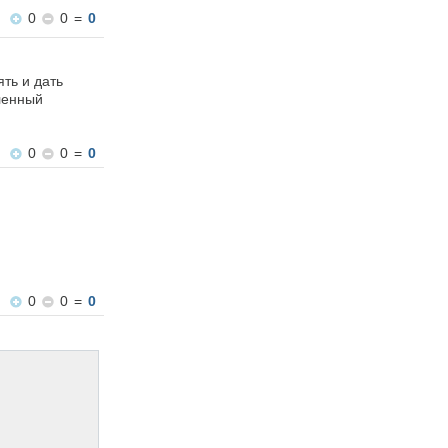
0
0
=
0
ть и дать
еленный
0
0
=
0
0
0
=
0