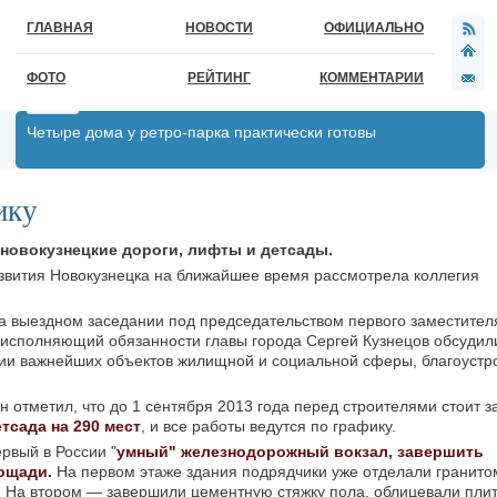
ГЛАВНАЯ
НОВОСТИ
ОФИЦИАЛЬНО
ФОТО
РЕЙТИНГ
КОММЕНТАРИИ
Четыре дома у ретро-парка практически готовы
ику
новокузнецкие дороги, лифты и детсады.
звития Новокузнецка на ближайшее время рассмотрела коллегия
а выездном заседании под председательством первого заместител
исполняющий обязанности главы города Сергей Кузнецов обсудили
ции важнейших объектов жилищной и социальной сферы, благоустр
 отметил, что до 1 сентября 2013 года перед строителями стоит з
етсада на 290 мест
, и все работы ведутся по графику.
ервый в России "
умный" железнодорожный вокзал, завершить
ощади.
На первом этаже здания подрядчики уже отделали гранито
 На втором — завершили цементную стяжку пола, облицевали плит