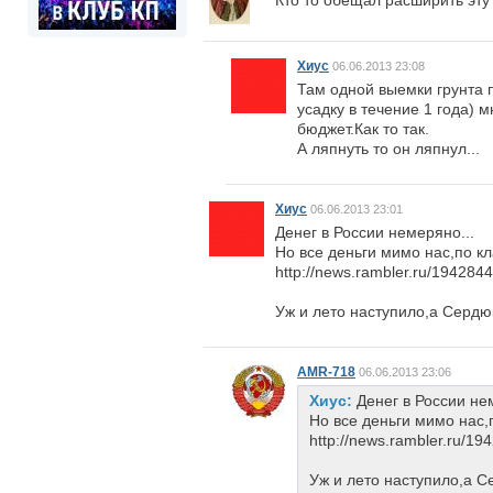
Кто то обещал расширить эту
Хиус
06.06.2013 23:08
Там одной выемки грунта п
усадку в течение 1 года) 
бюджет.Как то так.
А ляпнуть то он ляпнул...
Хиус
06.06.2013 23:01
Денег в России немеряно...
Но все деньги мимо нас,по к
http://news.rambler.ru/1942844
Уж и лето наступило,а Сердю
AMR-718
06.06.2013 23:06
Хиус:
Денег в России не
Но все деньги мимо нас,
http://news.rambler.ru/19
Уж и лето наступило,а С