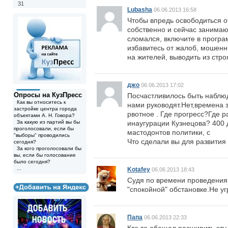
31
Lubasha
06.06.2013 16:58
Чтобы впредь освободиться о
собственно и сейчас занимаю
сломался, включите в програ
избавитесь от жалоб, мошен
на жителей, выводить из стр
джо
06.06.2013 17:02
Опросы на КузПресс
Посчастливилось быть наблюд
Как вы относитесь к
нами руководят.Нет,времена 
застройке центра города
рвотное . Где прогресс?Где 
объектами А. Н. Говора?
За какую из партий вы бы
инаугурации Кузнецова? 400 д
проголосовали, если бы
мастодонтов политики, с
"выборы" проводились
Что сделали вы для развития 
сегодня?
За кого проголосовали бы
вы, если бы голосование
было сегодня?
...
Kotafey
06.06.2013 18:43
Судя по времени проведения э
"спокойной" обстановке.Не уг
Папа
06.06.2013 22:33