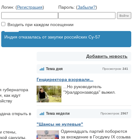
Логин: (
Регистрация
)
Пароль: (
Забыли?
)
Входить при каждом посещении
Индия отказалась от закупки российских Су-57
Добавить новость
Тема дня
Просмотров:
241
Гендиректора взорвали...
...Но руководитель
я губернатора
"Уралдронзавода" выжил.
, как идут
ойству
адача открыть в
Тема недели
Просмотров:
2967
"Шансы не нулевые"
Одиннадцать партий поборются
м стены,
за вхождение в Госдуму IX созыва
кой санузлы,