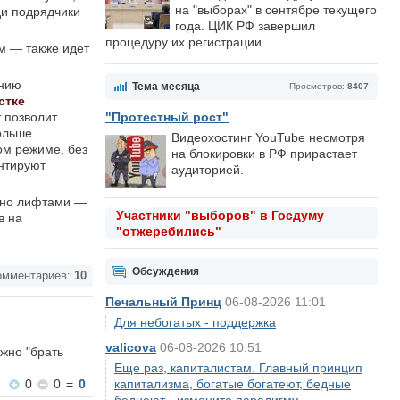
на "выборах" в сентябре текущего
ди подрядчики
года. ЦИК РФ завершил
процедуру их регистрации.
м — также идет
ению
Тема месяца
Просмотров:
8407
стке
 позволит
"Протестный рост"
дольше
Видеохостинг YouTube несмотря
ом режиме, без
на блокировки в РФ прирастает
нтируют
аудиторией.
вано лифтами —
Участники "выборов" в Госдуму
в на
"отжеребились"
Обсуждения
мментариев:
10
Печальный Принц
06-08-2026 11:01
Для небогатых - поддержка
valicova
06-08-2026 10:51
ожно "брать
Еще раз, капиталистам. Главный принцип
0
0
=
0
капитализма, богатые богатеют, бедные