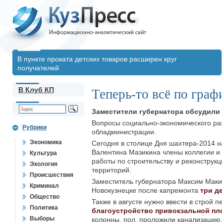
В пункте проката детских товаров расширен круг
получателей
В Клуб КП
Теперь-то всё по граф
Заместители губернатора обсудили 
Вопросы социально-экономического ра
Рубрики
обладминистрации.
Экономика
Сегодня в столице Дня шахтера-2014 н
Валентина Мазикина члены коллегии и 
Культура
работы по строительству и реконструк
Экология
территорий.
Происшествия
Заместитель губернатора Максим Макин
Криминал
Новокузнецке после капремонта
три д
Общество
Также в августе нужно ввести в строй п
Политика
благоустройство привокзальной пл
Выборы
колонны, пол, проложили канализацию.