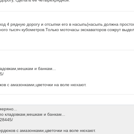
 дорогу, сделать её четырехрядной.
од 4 рядную дорогу и отсыпки его в насыпь(насыпь должна простоя
много тысяч кубометров.Только моточасы экскаваторов сожрут выд
ладовкам,мешкам и банкам...
5/
ков с амазонками,цветочки на воле нюхают.
меряно...
по кладовкам,мешкам и банкам...
428445/
ердюков с амазонками,цветочки на воле нюхают.