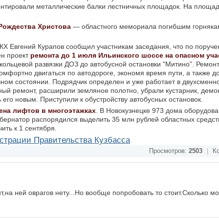
онтировали металлические балки лестничных площадок. На площа
Рождества Христова
— областного мемориала погибшим горняка
КХ Евгений Курапов сообщил участникам заседания, что по поруч
н проект
ремонта до 1 июля Ильинского шоссе на опасном уча
кольцевой развязки ДОЗ до автобусной остановки "Митино". Ремонт
комфортно двигаться по автодороге, экономя время пути, а также 
ном состоянии. Подрядчик определен и уже работает в двухсменн
ый ремонт, расширили земляное полотно, убрали кустарник, демо
 его новым. Приступили к обустройству автобусных остановок.
ена лифтов в многоэтажках
. В Новокузнецке 973 дома оборудо
Губернатор распорядился выделить 35 млн рублей областных средст
ить к 1 сентября.
страции Правительства Кузбасса
Просмотров:
2503
|
Ко
ит,на ней оврагов нету...Но вообще попробовать то стоит.Сколько м