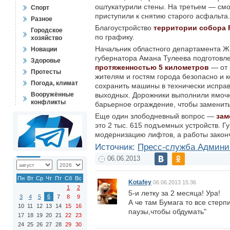
оштукатурили стены. На третьем — см
Спорт
приступили к снятию старого асфальта.
Разное
Благоустройство
территории собора 
Городское
по графику.
хозяйство
Начальник областного департамента Ж
Новации
губернатора Амана Тулеева подготовле
Здоровье
протяженностью 5 километров
— от 
Протесты
жителям и гостям города безопасно и 
Погода, климат
сохранить машины в технически исправ
Вооружённые
выходных. Дорожники выполнили ямочн
конфликты
барьерное ограждение, чтобы заменить
Еще один злободневный вопрос —
зам
это 2 тыс. 615 подъемных устройств. 
модернизацию лифтов, а работы законч
Источник:
Пресс-служба Админи
06.06.2013
Пн
Вт
Ср
Чт
Пт
Сб
Вс
Kotafey
06.06.2013 15:36
1
2
5-и летку за 2 месяца! Ура!
6
3
4
5
7
8
9
А че там Бумага то все стерп
10
11
12
13
14
15
16
паузы,чтобы обдумать"
17
18
19
20
21
22
23
24
25
26
27
28
29
30