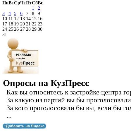
Пн
Вт
Ср
Чт
Пт
Сб
Вс
1
2
3
4
5
6
7
8
9
10
11
12
13
14
15
16
17
18
19
20
21
22
23
24
25
26
27
28
29
30
31
Опросы на КузПресс
Как вы относитесь к застройке центра го
За какую из партий вы бы проголосовали
За кого проголосовали бы вы, если бы го
...