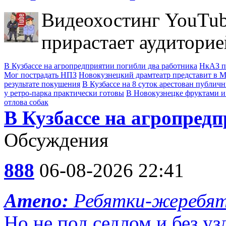
Видеохостинг YouTub
прирастает аудиторие
В Кузбассе на агропредприятии погибли два работника
НкАЗ п
Мог пострадать НПЗ
Новокузнецкий драмтеатр представит в Мо
результате покушения
В Кузбассе на 8 суток арестован публич
у ретро-парка практически готовы
В Новокузнецке фруктами и
отлова собак
В Кузбассе на агропред
Обсуждения
888
06-08-2026 22:41
Ameno:
Ребятки-жеребя
Но не под седлом и без уз