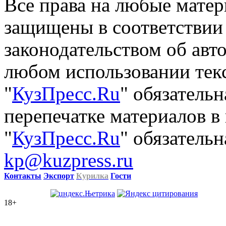
Все права на любые матер
защищены в соответствии
законодательством об авт
любом использовании тек
"
КузПресс.Ru
" обязатель
перепечатке материалов в
"
КузПресс.Ru
" обязательн
kp@kuzpress.ru
Контакты
Экспорт
Курилка
Гости
18+