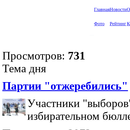
Главная
Новости
О
Фото
Рейтинг
К
Просмотров:
731
Тема дня
Партии "отжеребились"
Участники "выборов"
избирательном бюлл