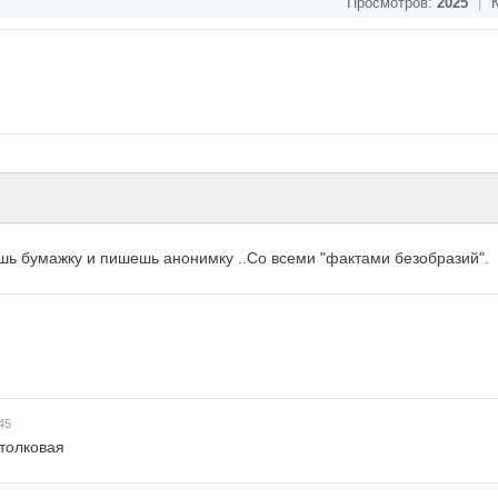
Просмотров:
2025
|
К
шь бумажку и пишешь анонимку ..Со всеми "фактами безобразий".
45
 толковая