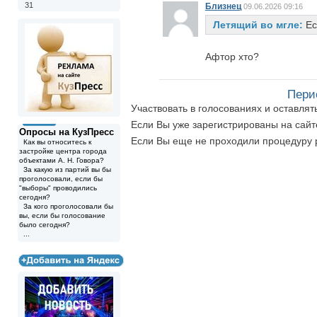
31
Близнец
09.06.2026 09:16
Летящий во мгле:
Ес
Афтор хто?
Пери
Участвовать в голосованиях и оставля
Если Вы уже зарегистрированы на сай
Опросы на КузПресс
Если Вы еще не проходили процедуру 
Как вы относитесь к
застройке центра города
объектами А. Н. Говора?
За какую из партий вы бы
проголосовали, если бы
"выборы" проводились
сегодня?
За кого проголосовали бы
вы, если бы голосование
было сегодня?
...