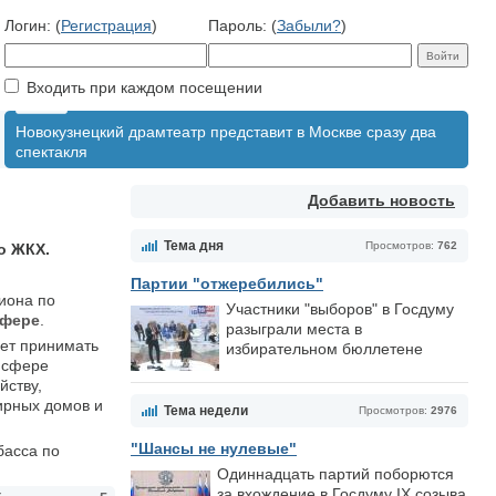
Логин: (
Регистрация
)
Пароль: (
Забыли?
)
Входить при каждом посещении
Новокузнецкий драмтеатр представит в Москве сразу два
спектакля
Добавить новость
Тема дня
Просмотров:
762
о ЖКХ.
Партии "отжеребились"
гиона по
Участники "выборов" в Госдуму
сфере
.
разыграли места в
дет принимать
избирательном бюллетене
 сфере
йству,
ирных домов и
Тема недели
Просмотров:
2976
"Шансы не нулевые"
басса по
Одиннадцать партий поборются
за вхождение в Госдуму IX созыва