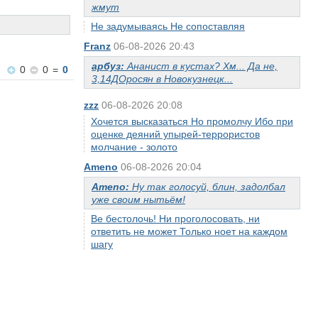
жмут
Не задумываясь Не сопоставляя
Franz
06-08-2026 20:43
арбуз:
Ананист в кустах? Хм... Да не,
0
0
=
0
3,14ДОросян в Новокузнецк...
zzz
06-08-2026 20:08
Хочется высказаться Но промолчу Ибо при
оценке деяний упырей-террористов
молчание - золото
Ameno
06-08-2026 20:04
Ameno:
Ну так голосуй, блин, задолбал
уже своим нытьём!
Ве бестолочь! Ни проголосовать, ни
ответить не может Только ноет на каждом
шагу