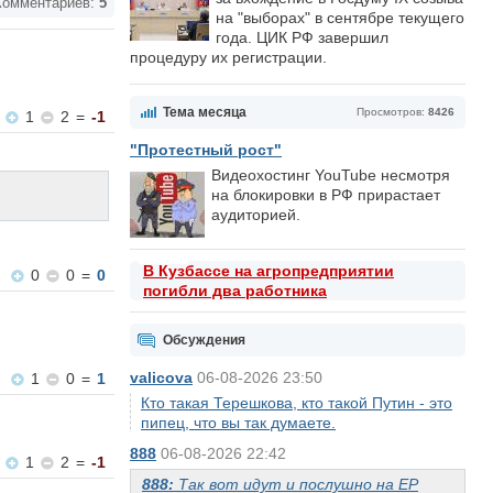
омментариев:
5
на "выборах" в сентябре текущего
года. ЦИК РФ завершил
процедуру их регистрации.
Тема месяца
Просмотров:
8426
1
2
=
-1
"Протестный рост"
Видеохостинг YouTube несмотря
на блокировки в РФ прирастает
аудиторией.
В Кузбассе на агропредприятии
0
0
=
0
погибли два работника
Обсуждения
valicova
06-08-2026 23:50
1
0
=
1
Кто такая Терешкова, кто такой Путин - это
пипец, что вы так думаете.
888
06-08-2026 22:42
1
2
=
-1
888:
Так вот идут и послушно на ЕР