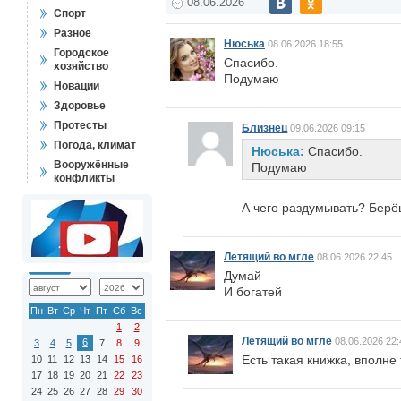
08.06.2026
Спорт
Разное
Нюська
08.06.2026 18:55
Городское
Спасибо.
хозяйство
Подумаю
Новации
Здоровье
Протесты
Близнец
09.06.2026 09:15
Погода, климат
Нюська:
Спасибо.
Вооружённые
Подумаю
конфликты
А чего раздумывать? Берё
Летящий во мгле
08.06.2026 22:45
Думай
И богатей
Пн
Вт
Ср
Чт
Пт
Сб
Вс
1
2
Летящий во мгле
08.06.2026 22:
6
3
4
5
7
8
9
Есть такая книжка, вполне
10
11
12
13
14
15
16
17
18
19
20
21
22
23
24
25
26
27
28
29
30