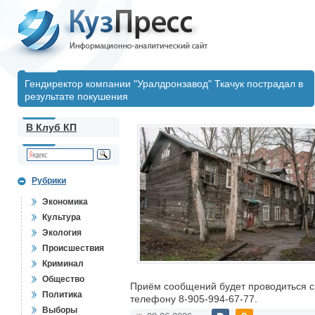
Гендиректор компании "Уралдронзавод" Ткачук пострадал в
результате покушения
В Клуб КП
Рубрики
Экономика
Культура
Экология
Происшествия
Криминал
Общество
Приём сообщений будет проводиться с 
Политика
телефону 8-905-994-67-77.
Выборы