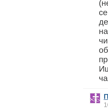
(н
се
де
на
чи
о
пр
Ищ
ча
1