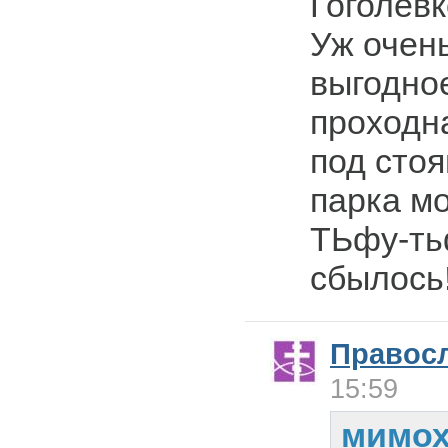
Гоголевк
Уж очен
выгодное
проходн
под стоя
парка м
ТЬфу-тьф
сбылось
Правос
15:59
мимох