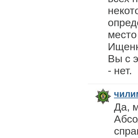
некот
опред
место
Ищенк
Вы с 
- нет.
чили
Да, 
Абс
спра