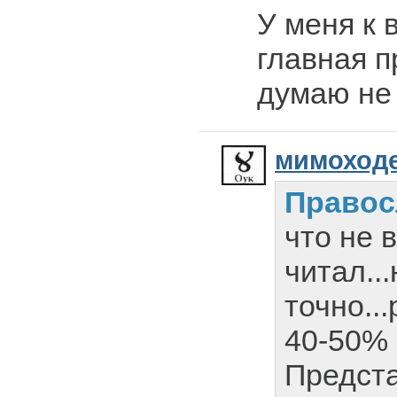
У меня к 
главная п
думаю не
мимоход
Право
что не 
читал..
точно..
40-50%
Предста