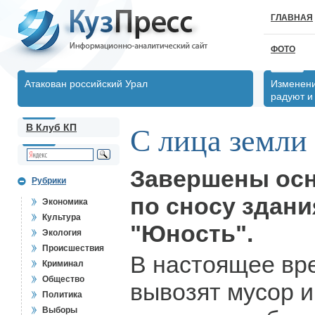
ГЛАВНАЯ
ФОТО
Атакован российский Урал
Изменени
радуют и
В Клуб КП
С лица земли
Завершены ос
Рубрики
по сносу здани
Экономика
Культура
"Юность".
Экология
Происшествия
В настоящее вр
Криминал
Общество
вывозят мусор и
Политика
Выборы