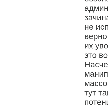
админ
зачин
не ис
верно
их ув
это в
Насче
манип
массо
тут т
потен