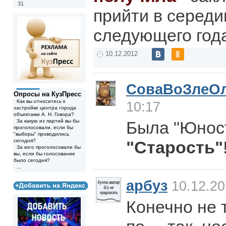
31
прийти в серед
следующего год
10.12.2012
СоваВоЗлеО
Опросы на КузПресс
Как вы относитесь к
10:17
застройке центра города
объектами А. Н. Говора?
За какую из партий вы бы
Была "Юност
проголосовали, если бы
"выборы" проводились
сегодня?
"Старость"
За кого проголосовали бы
вы, если бы голосование
было сегодня?
...
арбуз
10.12.20
Конечно не 