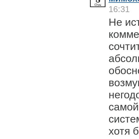
16:31
Не ис
комме
сочти
абсол
обосн
возму
негод
самой
систе
хотя 