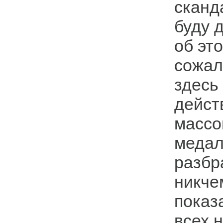
сканд
буду 
об это
сожал
здесь
дейст
массо
медал
разбр
никче
показ
всех н