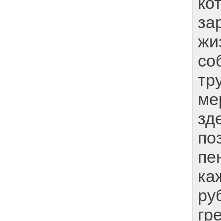
ко
за
жи
со
тр
ме
зд
по
пе
ка
ру
гр