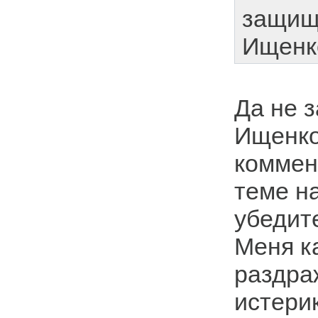
защищ
Ищенко
Да не 
Ищенко
коммен
теме н
убедите
Меня к
раздра
истери