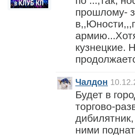
по ...,так, н
прошлому- 
в,,Юности,,
армию...Хот
кузнецкие. 
продолжаетс
Чалдон
10.12.
Будет в гор
торгово-раз
дибилятник,
ними поднат