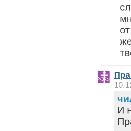
сл
мн
от
же
тв
Пра
10.1
чи
И 
Пр