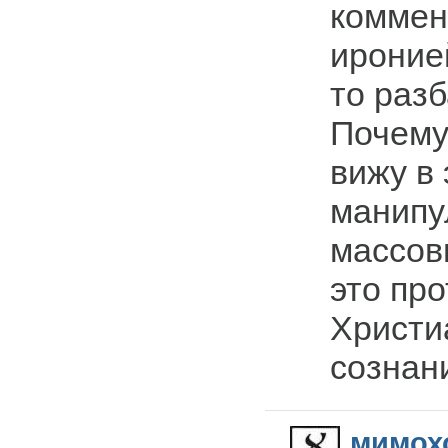
коммент
ироние
то разб
Почему
вижу в
манипу
массов
это пр
Христи
сознани
мимох