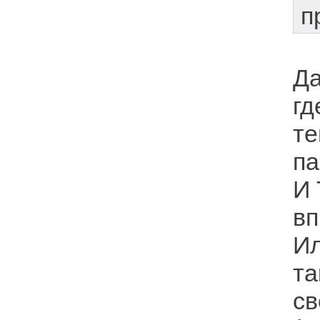
п
Да
гд
те
па
И 
вп
Ил
та
св