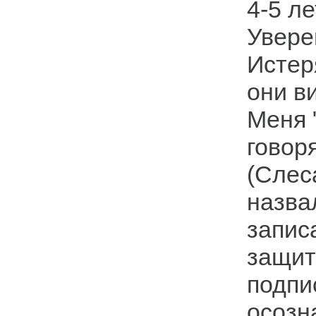
4-5 л
Увере
Истер
они в
Меня 
говор
(Слес
назва
запис
защит
подпи
осозн