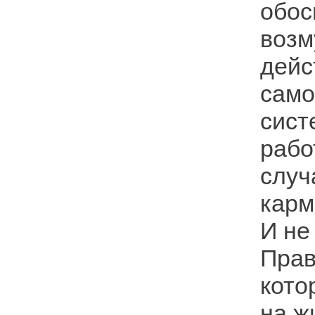
обос
воз
дейс
само
сист
рабо
случ
карм
И не
Прав
кото
на ж