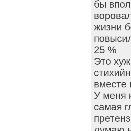
бы впо
воровал
жизни б
повысил
25 %
Это хуж
стихийн
вместе 
У меня 
самая г
претензи
думаю 