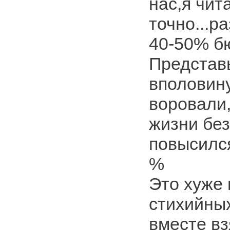
нас,я чит
точно...р
40-50% б
Представь
вполовин
воровали,
жизни без
повысился
%
Это хуже 
стихийны
вместе вз