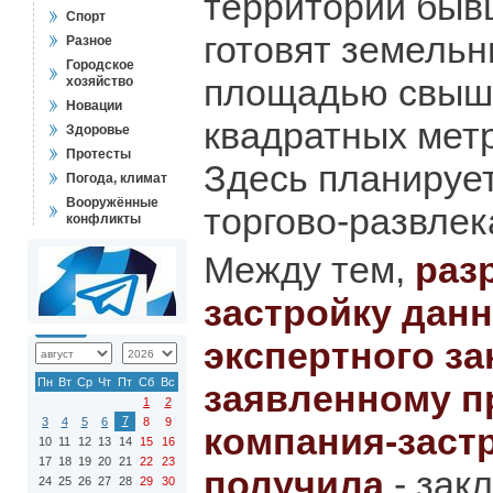
территории быв
Спорт
готовят земель
Разное
Городское
площадью свыше
хозяйство
Новации
квадратных метр
Здоровье
Протесты
Здесь планируе
Погода, климат
Вооружённые
торгово-развлек
конфликты
Между тем,
раз
застройку данн
экспертного з
Пн
Вт
Ср
Чт
Пт
Сб
Вс
заявленному п
1
2
7
3
4
5
6
8
9
компания-заст
10
11
12
13
14
15
16
17
18
19
20
21
22
23
получила
- зак
24
25
26
27
28
29
30