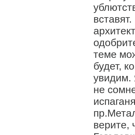
ублютст
вставят.
архитект
одобрите
теме мо
будет, к
увидим. 
не сомн
испаганя
пр.Мета
верите, 