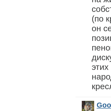
собс
(по 
он с
пози
пено
диск
этих
наро
кресл
Goo