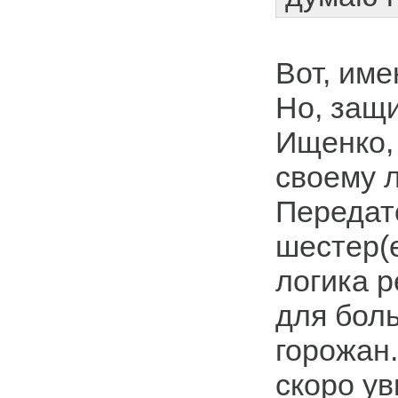
Вот, име
Но, защ
Ищенко, 
своему 
Передат
шестер(е
логика р
для бол
горожан
скоро ув