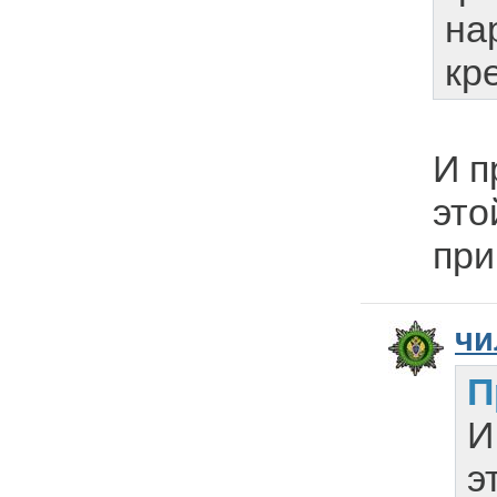
на
кре
И п
это
при
чи
П
И
э