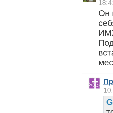
18:4
Он 
себ
ИМ
Под
вст
мес
Пр
10
G
т