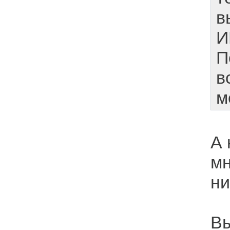
в
И
П
в
м
А 
мн
ни
Вы