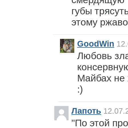
губы трясут
этому ржаво
GoodWin
12.
Любовь зла
консервную
Майбах не 
:)
Лапоть
12.07.
"По этой пр