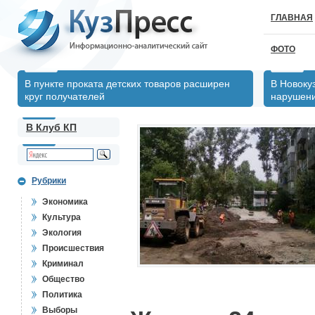
ГЛАВНАЯ
ФОТО
В пункте проката детских товаров расширен
В Новоку
круг получателей
нарушен
В Клуб КП
Рубрики
Экономика
Культура
Экология
Происшествия
Криминал
Общество
Политика
Выборы