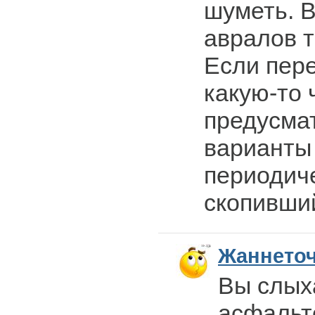
шуметь. 
авралов т
Если пер
какую-то 
предусма
варианты 
периодич
скопивший
Жаннето
Вы слыха
асфальт