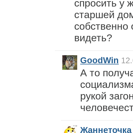
спросить у ж
старшей дом
собственно 
видеть?
GoodWin
12.
А то получ
социализма
рукой заго
человечест
Жаннеточка