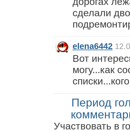
дорогах лежа
сделали дв
подремонтир
elena6442
12.0
Вот интерес
могу...как с
списки...ког
Период го
комментар
Участвовать в г