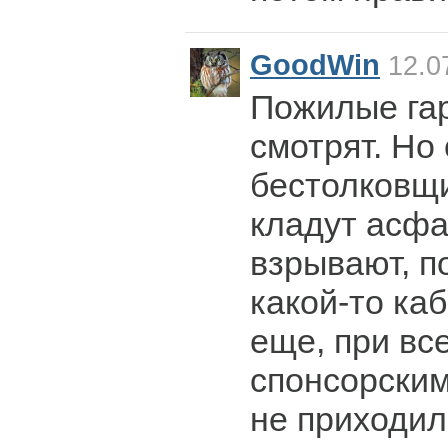
GoodWin
12.0
Пожилые га
смотрят. Но
бестолковщи
кладут асфал
взрывают, п
какой-то ка
еще, при вс
спонсорским
не приходил