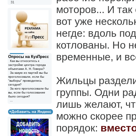
31
моторов... И так
вот уже несколь
негде: вдоль по
котлованы. Но н
временные, и вс
Опросы на КузПресс
Как вы относитесь к
застройке центра города
объектами А. Н. Говора?
За какую из партий вы бы
Жильцы раздели
проголосовали, если бы
"выборы" проводились
сегодня?
группы. Одни ра
За кого проголосовали бы
вы, если бы голосование
было сегодня?
лишь желают, чт
...
можно скорее пр
порядок:
вместо