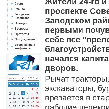
Жители 24-го и
Спорт
проспекте Сов
Разное
Городское
Заводском райо
хозяйство
Новации
первыми почув
Здоровье
Протесты
себе все "прел
Погода, климат
Вооружённые
благоустройств
конфликты
начался капит
дворов.
Рычат тракторы,
Пн
Вт
Ср
Чт
Пт
Сб
Вс
экскаваторы, бу
1
2
6
3
4
5
7
8
9
врезается в ста
10
11
12
13
14
15
16
17
18
19
20
21
22
23
рабочие перекр
24
25
26
27
28
29
30