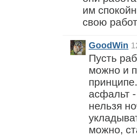
им спокой
свою рабо
GoodWin
12
Пусть раб
можно и п
принципе
асфальт -
нельзя но
укладыва
можно, ст