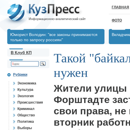
ГЛАВНАЯ
ФОТО
Юморист Володин: "все законы принимаются
Вкладчик
только по запросу россиян"
В Клуб КП
Такой "байкал
нужен
Рубрики
Экономика
Жители улицы 
Культура
Экология
Форштадте зас
Происшествия
свои права, не
Криминал
Общество
вторник работ
Политика
Выборы