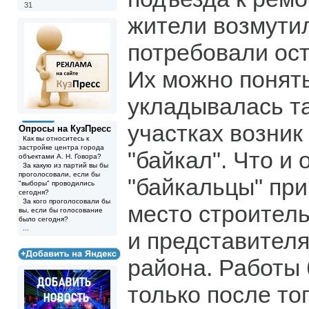
31
жители возмути
потребовали ост
Их можно понять
укладывалась та
участках возник
Опросы на КузПресс
Как вы относитесь к
застройке центра города
"байкал". Что и
объектами А. Н. Говора?
За какую из партий вы бы
проголосовали, если бы
"байкальцы" пр
"выборы" проводились
сегодня?
За кого проголосовали бы
место строител
вы, если бы голосование
было сегодня?
...
и представител
района. Работы
только после тог