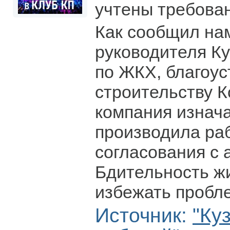
учтены требова
Как сообщил на
руководителя Ку
по ЖКХ, благоус
строительству К
компания изнач
производила ра
согласования с 
Бдительность ж
избежать пробл
Источник:
"Ку