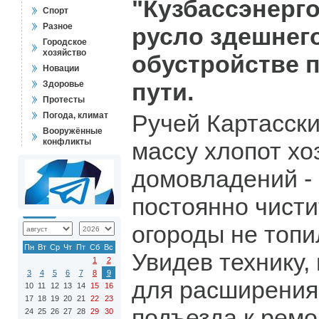
"Кузбассэнерг
Спорт
Разное
русло здешнег
Городское
хозяйство
обустройстве 
Новации
пути.
Здоровье
Протесты
Ручей Картасски
Погода, климат
Вооружённые
конфликты
массу хлопот хо
домовладений -
постоянно чисти
огороды не топи
Пн
Вт
Ср
Чт
Пт
Сб
Вс
Увидев технику
1
2
3
4
5
6
7
8
9
для расширения
10
11
12
13
14
15
16
17
18
19
20
21
22
23
подъезда к ремо
24
25
26
27
28
29
30