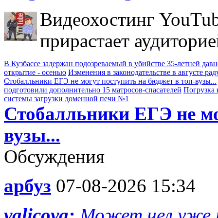
Видеохостинг YouTub
прирастает аудиторие
В Кузбассе задержан подозреваемый в убийстве 35-летней дав
открытие - осенью
Изменения в законодательстве в августе рад
Стобалльники ЕГЭ не могут поступить на бюджет в топ-вузы...
подготовили дополнительно 15 матросов-спасателей
Погрузка 
системы загрузки доменной печи №1
Стобалльники ЕГЭ не мо
вузы...
Обсуждения
арбуз
07-08-2026 15:34
valicova:
Может чел уже р