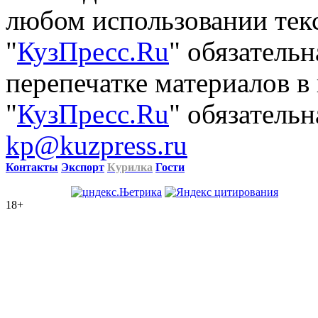
любом использовании тек
"
КузПресс.Ru
" обязатель
перепечатке материалов в
"
КузПресс.Ru
" обязательн
kp@kuzpress.ru
Контакты
Экспорт
Курилка
Гости
18+