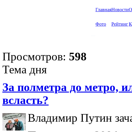
Главная
Новости
О
Фото
Рейтинг
К
Просмотров:
598
Тема дня
За полметра до метро, ил
всласть?
Владимир Путин зача