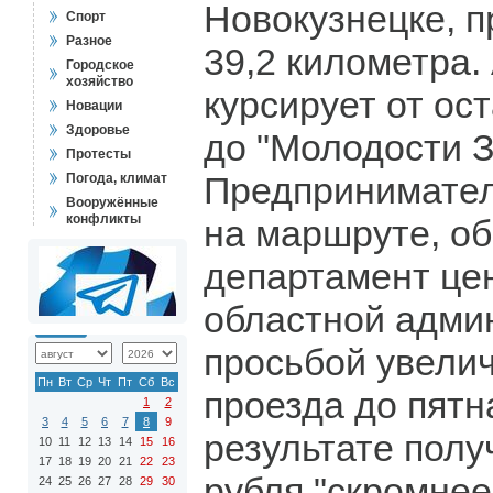
Новокузнецке, п
Спорт
Разное
39,2 километра.
Городское
хозяйство
курсирует от ос
Новации
Здоровье
до "Молодости З
Протесты
Предпринимате
Погода, климат
Вооружённые
конфликты
на маршруте, об
департамент це
областной адми
просьбой увели
Пн
Вт
Ср
Чт
Пт
Сб
Вс
проезда до пятн
1
2
3
4
5
6
7
8
9
результате полу
10
11
12
13
14
15
16
17
18
19
20
21
22
23
рубля "скромнее
24
25
26
27
28
29
30