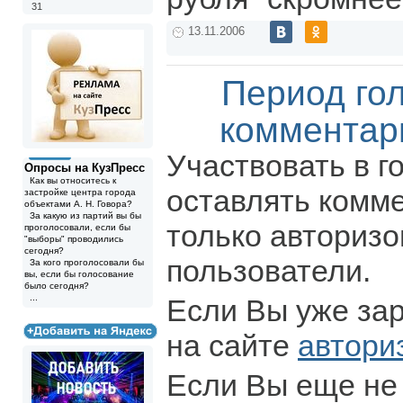
31
13.11.2006
Период го
комментар
Участвовать в г
Опросы на КузПресс
Как вы относитесь к
оставлять комм
застройке центра города
объектами А. Н. Говора?
За какую из партий вы бы
только авториз
проголосовали, если бы
"выборы" проводились
сегодня?
пользователи.
За кого проголосовали бы
вы, если бы голосование
было сегодня?
...
Если Вы уже за
на сайте
автори
Если Вы еще не