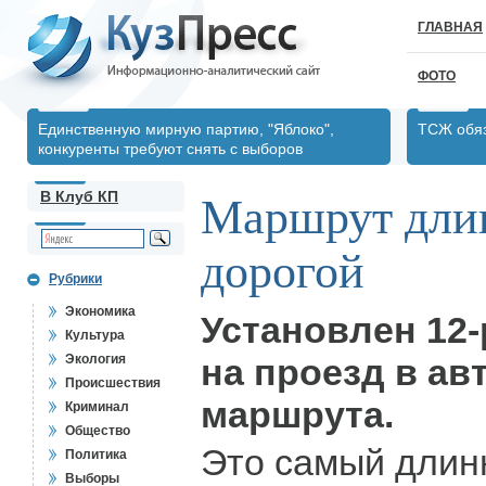
ГЛАВНАЯ
ФОТО
Единственную мирную партию, "Яблоко",
ТСЖ обяз
конкуренты требуют снять с выборов
В Клуб КП
Маршрут дли
дорогой
Рубрики
Экономика
Установлен 12
Культура
Экология
на проезд в ав
Происшествия
маршрута.
Криминал
Общество
Это самый длин
Политика
Выборы