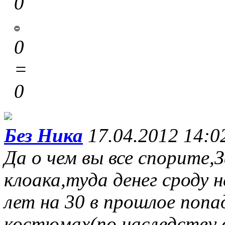
0
0
=
0
Без Ника
17.04.2012 14:0
Да о чем вы все спорите,
клоака,туда денег сроду 
лет на 30 в прошлое поп
костюмах(по наследству о