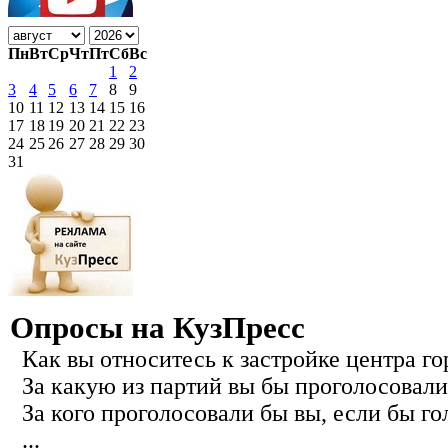
Пн
Вт
Ср
Чт
Пт
Сб
Вс
1
2
3
4
5
6
7
8
9
10
11
12
13
14
15
16
17
18
19
20
21
22
23
24
25
26
27
28
29
30
31
Опросы на КузПресс
Как вы относитесь к застройке центра го
За какую из партий вы бы проголосовали
За кого проголосовали бы вы, если бы го
...