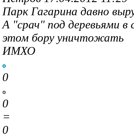
Парк Гагарина давно выр
А "срач" под деревьями в 
этом бору уничтожать
ИМХО
0
0
=
0