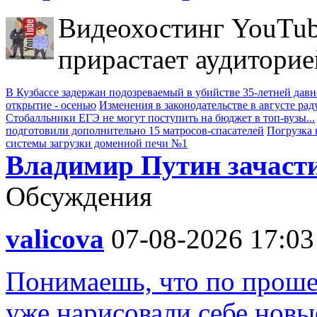
Видеохостинг YouTub
прирастает аудиторие
В Кузбассе задержан подозреваемый в убийстве 35-летней дав
открытие - осенью
Изменения в законодательстве в августе рад
Стобалльники ЕГЭ не могут поступить на бюджет в топ-вузы...
подготовили дополнительно 15 матросов-спасателей
Погрузка 
системы загрузки доменной печи №1
Владимир Путин зачасти
Обсуждения
valicova
07-08-2026 17:03
Понимаешь, что по проше
уже нарисовали себе новые