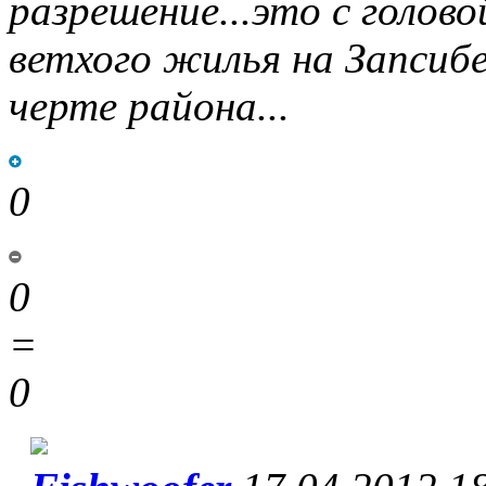
разрешение...это с голов
ветхого жилья на Запсибе.
черте района...
0
0
=
0