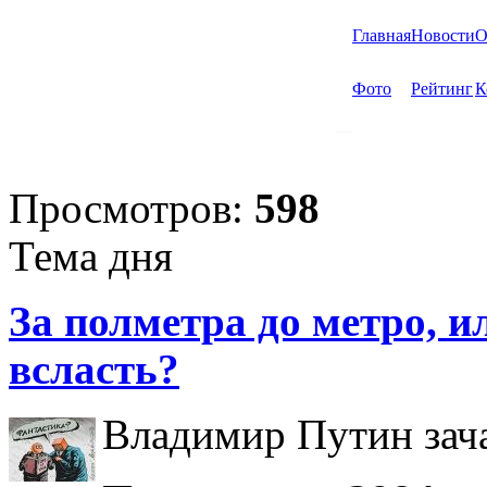
Главная
Новости
О
Фото
Рейтинг
К
Просмотров:
598
Тема дня
За полметра до метро, ил
всласть?
Владимир Путин зача