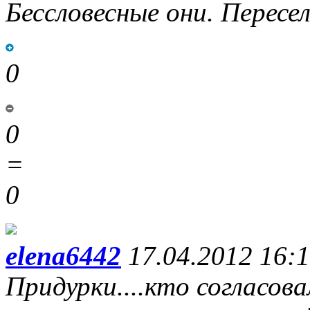
Бессловесные они. Пересе
0
0
=
0
elena6442
17.04.2012 16:
Придурки....кто согласов