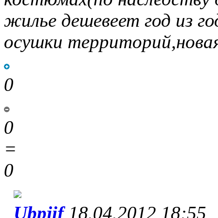
жилье дешевеет год из год
осушки территорий,новая
0
0
=
0
Ubpjif
18.04.2012 18:55