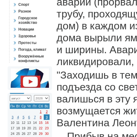
аварии (прорва
Спорт
трубу, проходящ
Разное
Городское
дом) в каждом и
хозяйство
Новации
дома вырыли ям
Здоровье
Протесты
и ширины. Авар
Погода, климат
Вооружённые
ликвидировали, 
конфликты
"Заходишь в те
подъезда со све
валишься в эту я
Пн
Вт
Ср
Чт
Пт
Сб
Вс
возмущается жи
1
2
3
4
5
6
7
8
9
Валентина Леон
10
11
12
13
14
15
16
17
18
19
20
21
22
23
…Прибыв на мес
24
25
26
27
28
29
30