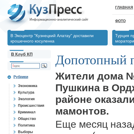
ГЛАВНАЯ
ФОТО
В Экоцентр "Кузнецкий Алатау" доставили
Турция п
крошечного косуленка
моратори
В Клуб КП
Допотопный 
Жители дома №
Рубрики
Пушкина в Орд
Экономика
Культура
районе оказал
Экология
Происшествия
мамонтов.
Криминал
Общество
Еще месяц наза
Политика
Выборы