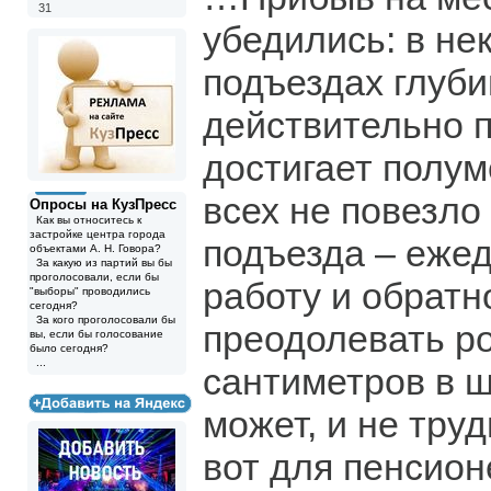
31
убедились: в не
подъездах глуб
действительно 
достигает полу
всех не повезло
Опросы на КузПресс
Как вы относитесь к
застройке центра города
подъезда – ежед
объектами А. Н. Говора?
За какую из партий вы бы
проголосовали, если бы
работу и обратн
"выборы" проводились
сегодня?
За кого проголосовали бы
преодолевать ро
вы, если бы голосование
было сегодня?
...
сантиметров в 
может, и не труд
вот для пенсион