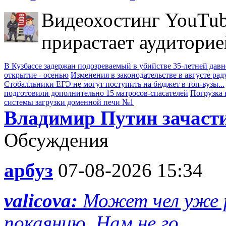
Видеохостинг YouTub
прирастает аудиторие
В Кузбассе задержан подозреваемый в убийстве 35-летней дав
открытие - осенью
Изменения в законодательстве в августе рад
Стобалльники ЕГЭ не могут поступить на бюджет в топ-вузы...
подготовили дополнительно 15 матросов-спасателей
Погрузка 
системы загрузки доменной печи №1
Владимир Путин зачасти
Обсуждения
арбуз
07-08-2026 15:34
valicova:
Может чел уже р
покаянию. Нам не го...