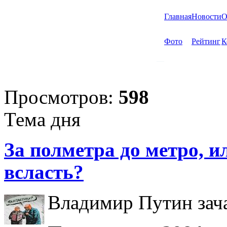
Главная
Новости
О
Фото
Рейтинг
К
Просмотров:
598
Тема дня
За полметра до метро, ил
всласть?
Владимир Путин зача