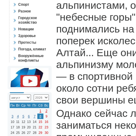
альпинистами, 
Спорт
Разное
"небесные горы"
Городское
хозяйство
поднимались на
Новации
Здоровье
поперек исколе
Протесты
Алтай... Еще он
Погода, климат
Вооружённые
конфликты
альпинизму мол
— в спортивной 
около сотни реб
свои вершины ещ
Пн
Вт
Ср
Чт
Пт
Сб
Вс
Однако сейчас 
1
2
3
4
5
6
7
8
9
заниматься неко
10
11
12
13
14
15
16
17
18
19
20
21
22
23
24
25
26
27
28
29
30