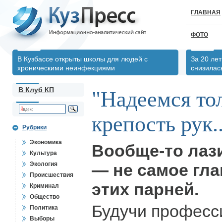
ГЛАВНАЯ
ФОТО
В Кузбассе открыты школы для людей с
За 20 ле
хроническими неинфекциями
снизилас
В Клуб КП
"Надеемся то
крепость рук..
Рубрики
Экономика
Вообще-то лаз
Культура
Экология
— не самое гла
Происшествия
этих парней.
Криминал
Общество
Будучи профес
Политика
Выборы