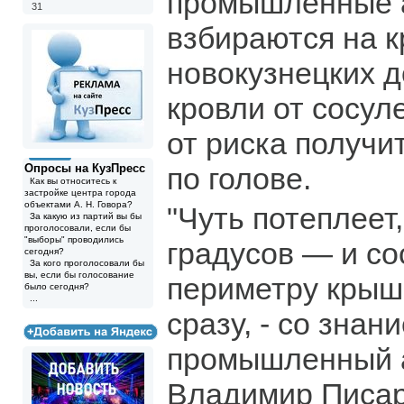
промышленные 
31
взбираются на 
новокузнецких д
кровли от сосуле
от риска получи
Опросы на КузПресс
по голове.
Как вы относитесь к
застройке центра города
объектами А. Н. Говора?
"Чуть потеплеет
За какую из партий вы бы
проголосовали, если бы
"выборы" проводились
градусов — и со
сегодня?
За кого проголосовали бы
вы, если бы голосование
периметру крыш
было сегодня?
...
сразу, - со знан
промышленный 
Владимир Писар